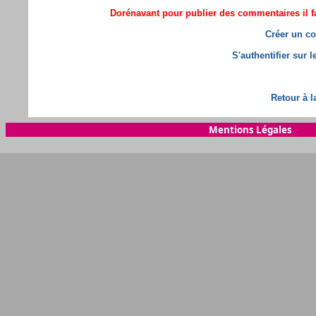
Dorénavant pour publier des commentaires il fa
Créer un co
S'authentifier sur 
Retour à l
Mentions Légales