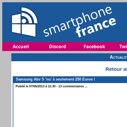
Accueil
Discord
Facebook
Twi
Actuali
Retour a
Samsung Ativ S 'nu' à seulement 250 Euros !
Publié le 07/05/2013 à 11:30 - 13 commentaires ...