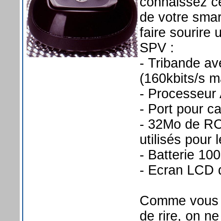
connaissez ce
de votre sma
faire sourire
SPV :
- Tribande a
(160kbits/s m
- Processeu
- Port pour 
- 32Mo de RO
utilisés pour 
- Batterie 1
- Ecran LCD 
Comme vous po
de rire, on n