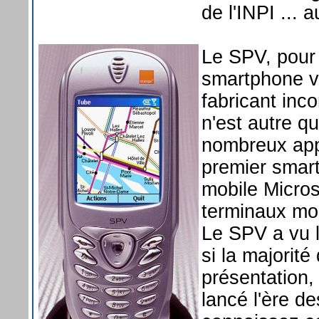
de l'INPI ... 
Le SPV, pour 
smartphone v
fabricant inc
n'est autre q
nombreux appa
premier smar
mobile Micros
terminaux mo
Le SPV a vu l
si la majorit
présentation, 
lancé l'ère d