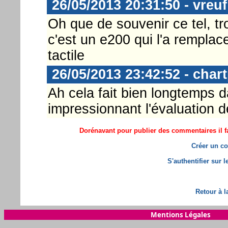
26/05/2013 20:31:50 - vreuf
Oh que de souvenir ce tel, t
c'est un e200 qui l'a rempla
tactile
26/05/2013 23:42:52 - char
Ah cela fait bien longtemps 
impressionnant l'évaluation
Dorénavant pour publier des commentaires il fa
Créer un co
S'authentifier sur 
Retour à l
Mentions Légales