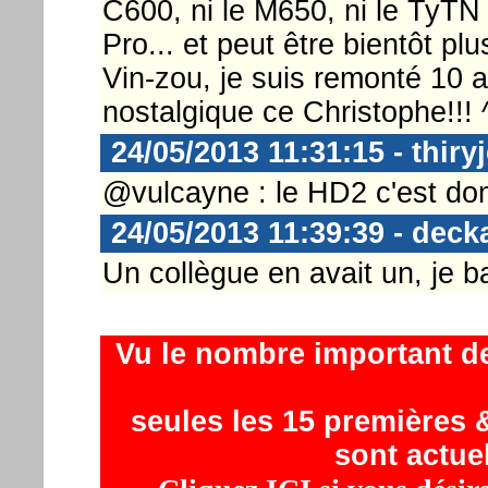
C600, ni le M650, ni le TyTN I
Pro... et peut être bientôt p
Vin-zou, je suis remonté 10 an
nostalgique ce Christophe!!! 
24/05/2013 11:31:15 - thiryj
@vulcayne : le HD2 c'est d
24/05/2013 11:39:39 - deck
Un collègue en avait un, je b
Vu le nombre important d
seules les 15 premières &
sont actue