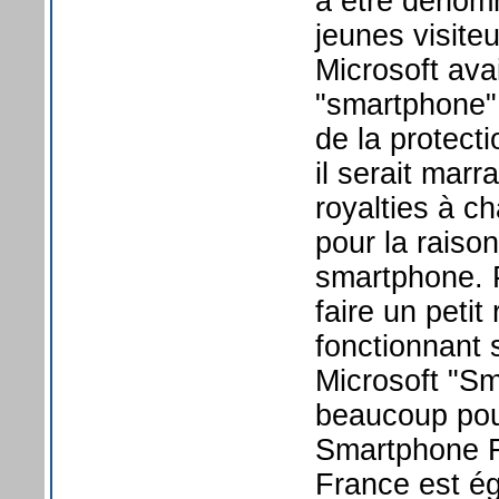
à être dénomm
jeunes visite
Microsoft ava
"smartphone" 
de la protect
il serait mar
royalties à c
pour la raison
smartphone. P
faire un petit
fonctionnant 
Microsoft "S
beaucoup pour
Smartphone F
France est é