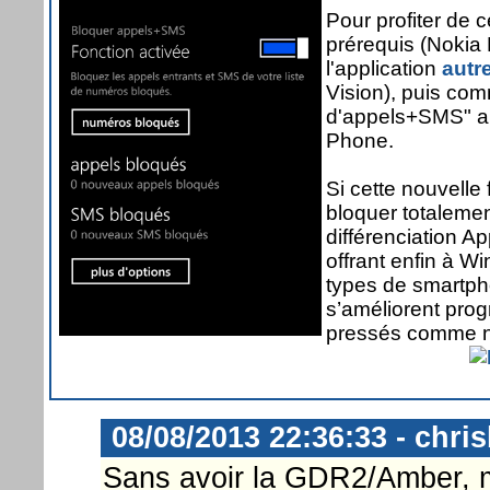
Pour profiter de c
prérequis (Nokia 
l'application
autr
Vision), puis co
d'appels+SMS" ap
Phone.
Si cette nouvelle
bloquer totaleme
différenciation A
offrant enfin à W
types de smartph
s’améliorent pro
pressés comme no
08/08/2013 22:36:33 - chri
Sans avoir la GDR2/Amber, 