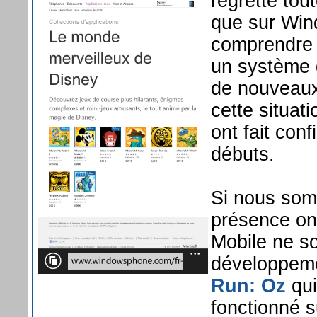
regrette tou
que sur Win
comprendre 
un système q
de nouveaux
cette situat
ont fait co
débuts.
Si nous som
présence on 
Mobile ne so
développem
Run: Oz
qui
fonctionné s