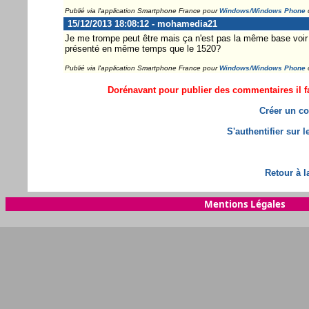
Publié via l'application Smartphone France pour
Windows/Windows Phone
15/12/2013 18:08:12 - mohamedia21
Je me trompe peut être mais ça n'est pas la même base voir
présenté en même temps que le 1520?
Publié via l'application Smartphone France pour
Windows/Windows Phone
Dorénavant pour publier des commentaires il fa
Créer un co
S'authentifier sur 
Retour à l
Mentions Légales