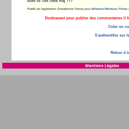
Alors ils l'ont cette maj ???
Publié via l'application Smartphone France pour
Windows/Windows Phone
Dorénavant pour publier des commentaires il fa
Créer un co
S'authentifier sur 
Retour à l
Mentions Légales