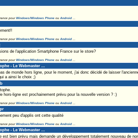
France pour
Windows/Windows Phone
ou
Android
...
ement!!
France pour
Windows/Windows Phone
ou
Android
...
t
ions de l'application Smartphone France sur le store?
France pour
Windows/Windows Phone
ou
Android
...
tophe - Le Webmaster ...
pas de monde hors ligne, pour le moment, j'ai donc décidé de laisser l'ancienne
i a ainsi le choix ;)
ub
stophe.
e hors-ligne est prochainement prévu pour la nouvelle version ? :)
France pour
Windows/Windows Phone
ou
Android
...
pr
chement peu d'applis ont cette qualité
France pour
Windows/Windows Phone
ou
Android
...
tophe - Le Webmaster ...
e est bien prévu mais demande un développement totalement nouveau de no