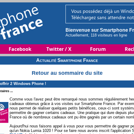
Bienvenue sur Smartphone Fr
Actuellement, 118 visiteurs en ligne
Facebook
Twitter / X
Forum
Rec
Actualité Smartphone France
Retour au sommaire du site
ffrir 2 Windows Phone !
aires ...
Comme vous l'avez peut être remarqué nous sommes régulièrement heureu
cadeaux obtenus grâce à vos visites sur Smartphone France. Par exemple
nous permet de réaliser quelques petits bénéfices, ceux-ci sont systém
permettre de gagner certains cadeaux. Une pratique qui dure depuis pl
France où de nombreux cadeaux ont pu être gagnés par un certain nomb
Aujourd'hui nous faisons appel à vous pour vous permettre de gagner pe
qu'un Nokia Lumia 1020 ! Pour se faire nous avons inscrit l'applicati