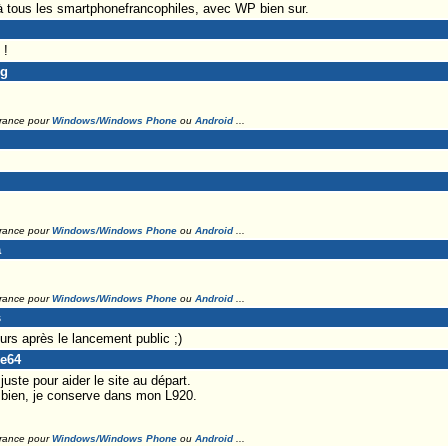
à tous les smartphonefrancophiles, avec WP bien sur.
 !
ng
France pour
Windows/Windows Phone
ou
Android
...
France pour
Windows/Windows Phone
ou
Android
...
a
France pour
Windows/Windows Phone
ou
Android
...
s
ours après le lancement public ;)
ne64
 juste pour aider le site au départ.
 bien, je conserve dans mon L920.
France pour
Windows/Windows Phone
ou
Android
...