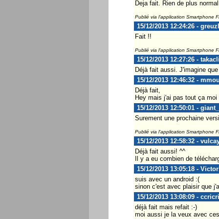
Deja fait. Rien de plus norma
Publié via l'application Smartphone 
15/12/2013 12:24:26 - greuz
Fait !!
Publié via l'application Smartphone 
15/12/2013 12:27:26 - takacl
Déjà fait aussi. J'imagine qu
15/12/2013 12:46:32 - mmo
Déjà fait,
Hey mais j'ai pas tout ça moi
15/12/2013 12:50:01 - giant
Surement une prochaine versio
Publié via l'application Smartphone 
15/12/2013 12:58:32 - vulca
Déjà fait aussi! ^^
Il y a eu combien de téléchar
15/12/2013 13:05:18 - Victo
suis avec un android :(
sinon c'est avec plaisir que j'
15/12/2013 13:08:09 - ccricr
déjà fait mais refait :-)
moi aussi je la veux avec ce