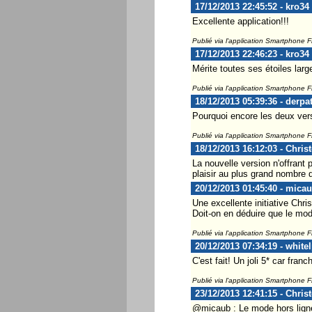
17/12/2013 22:45:52 - kro34
Excellente application!!!
Publié via l'application Smartphone 
17/12/2013 22:46:23 - kro34
Mérite toutes ses étoiles larg
Publié via l'application Smartphone 
18/12/2013 05:39:36 - derpa
Pourquoi encore les deux vers
Publié via l'application Smartphone 
18/12/2013 16:12:03 - Chris
La nouvelle version n'offrant 
plaisir au plus grand nombre qu
20/12/2013 01:45:40 - mica
Une excellente initiative Chri
Doit-on en déduire que le mod
Publié via l'application Smartphone 
20/12/2013 07:34:19 - whitel
C'est fait! Un joli 5* car fran
Publié via l'application Smartphone 
23/12/2013 12:41:15 - Chris
@micaub : Le mode hors lign