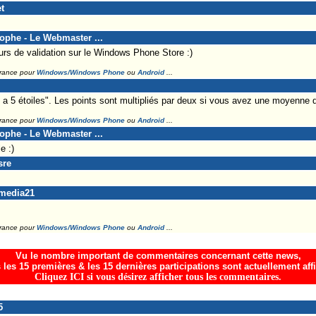
t
tophe - Le Webmaster ...
urs de validation sur le Windows Phone Store :)
France pour
Windows/Windows Phone
ou
Android
...
 a 5 étoiles". Les points sont multipliés par deux si vous avez une moyenne d
France pour
Windows/Windows Phone
ou
Android
...
tophe - Le Webmaster ...
e :)
sre
amedia21
France pour
Windows/Windows Phone
ou
Android
...
Vu le nombre important de commentaires concernant cette news,
 les 15 premières & les 15 dernières participations sont actuellement aff
Cliquez ICI si vous désirez afficher tous les commentaires.
5