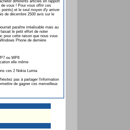
heter différents articles en rapport
de vous ! Pour vous offrir ces
oints) et le seul moyen d'y arriver
ois de décembre 2500 avis sur le
urrait paraître irréalisable mais au
sait le petit effort de noter
onc pour cette raison que nous vous
 Windows Phone de dernière
WP7 ou WP8
lication elle même
rons ces 2 Nokia Lumia
hésitez pas à partager l'information
ermettre de gagner ces merveilleux