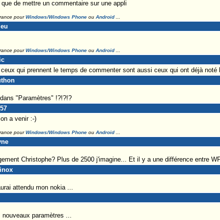
l que de mettre un commentaire sur une appli
France pour
Windows/Windows Phone
ou
Android
...
leu
France pour
Windows/Windows Phone
ou
Android
...
ic
e ceux qui prennent le temps de commenter sont aussi ceux qui ont déjà noté l
uthon
 dans "Paramètres" !?!?!?
_57
n a venir :-)
France pour
Windows/Windows Phone
ou
Android
...
yne
gement Christophe? Plus de 2500 j'imagine... Et il y a une différence entre 
rinox
aurai attendu mon nokia ...
i
s nouveaux paramètres ...