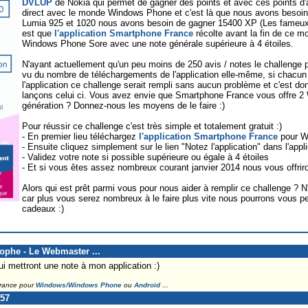
DVLUP
de Nokia qui permet de gagner des points et avec ces points d'ac
direct avec le monde Windows Phone et c'est là que nous avons besoin 
Lumia 925 et 1020 nous avons besoin de gagner 15400 XP (Les fameux p
est que
l'application Smartphone France
récolte avant la fin de ce m
Windows Phone Sore avec une note générale supérieure à 4 étoiles.
N'ayant actuellement qu'un peu moins de 250 avis / notes le challenge po
vu du nombre de téléchargements de l'application elle-même, si chacun fai
l'application ce challenge serait rempli sans aucun problème et c'est d
lançons celui ci. Vous avez envie que Smartphone France vous offre 2
génération ? Donnez-nous les moyens de le faire :)
Pour réussir ce challenge c'est très simple et totalement gratuit :)
- En premier lieu téléchargez
l'application Smartphone France
pour 
- Ensuite cliquez simplement sur le lien "Notez l'application" dans l'app
- Validez votre note si possible supérieure ou égale à 4 étoiles
- Et si vous êtes assez nombreux courant janvier 2014 nous vous offri
Alors qui est prêt parmi vous pour nous aider à remplir ce challenge ? N'
car plus vous serez nombreux à le faire plus vite nous pourrons vous p
cadeaux :)
tophe - Le Webmaster ...
i mettront une note à mon application :)
France pour
Windows/Windows Phone
ou
Android
...
_57