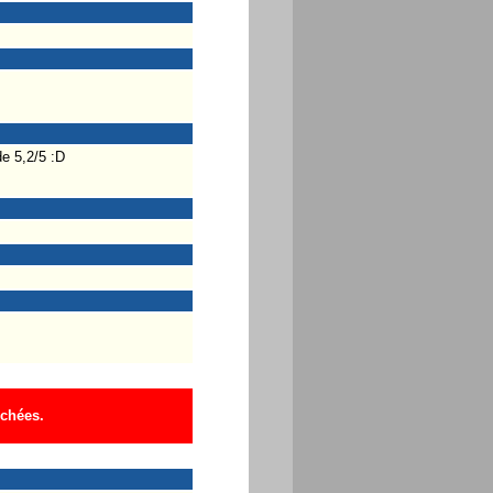
e 5,2/5 :D
ichées.