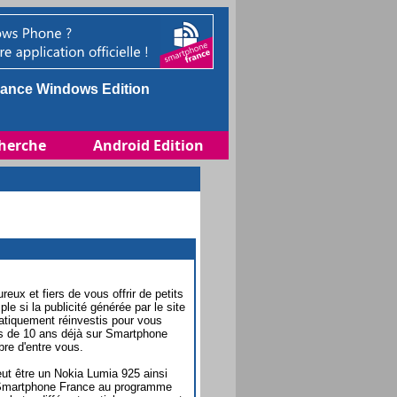
ance Windows Edition
herche
Android Edition
x et fiers de vous offrir de petits
 si la publicité générée par le site
atiquement réinvestis pour vous
us de 10 ans déjà sur Smartphone
re d'entre vous.
ut être un Nokia Lumia 925 ainsi
on Smartphone France au programme