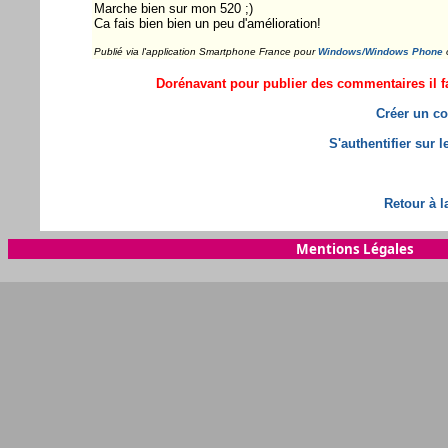
Marche bien sur mon 520 ;)
Ca fais bien bien un peu d'amélioration!
Publié via l'application Smartphone France pour
Windows/Windows Phone
Dorénavant pour publier des commentaires il fa
Créer un co
S'authentifier sur 
Retour à l
Mentions Légales