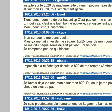
16/12/2013 23:21:53 - gwada28
installé sur le L820 de madame, elle va enfin pouvoir faire de
et sur mon L1520, tout simplement génial...
16/12/2013 23:23:56 - Esod
Tiens donc, comme de par hasard :p C'est pas comme si on p
En tout cas, c'est une bien bonne nouvelle, ce logiciel est 
Merci pour l'info, Christophe !
17/12/2013 00:09:06 - skypy
Bien sur que je me sens seul...
Mais ça me fait chier de me séparer 10/15 jours de mon Lum
Je me dit chaque semaine soit patient... Mais bon.
Je comprend pas ce qui bloque.
Publié via l'application Smartphone France pour
Windows/Windows Phone
17/12/2013 00:32:19 - nissart
Impossible à télécharger depuis le 820 de ma femme (Amber)
Publié via l'application Smartphone France pour
Windows/Windows Phone
17/12/2013 10:23:00 - moi91
Je l'avais déjà via une manip sur mon 820. Du coup je me pose 
chose en plus ou pas
Publié via l'application Smartphone France pour
Windows/Windows Phone
17/12/2013 13:52:38 - vulcayne
Je suis propriétaires d'un smartphone de la gamme Lumia, m
18/12/2013 20:22:29 - kro34