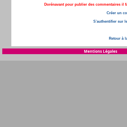
Dorénavant pour publier des commentaires il fa
Créer un co
S'authentifier sur 
Retour à l
Mentions Légales