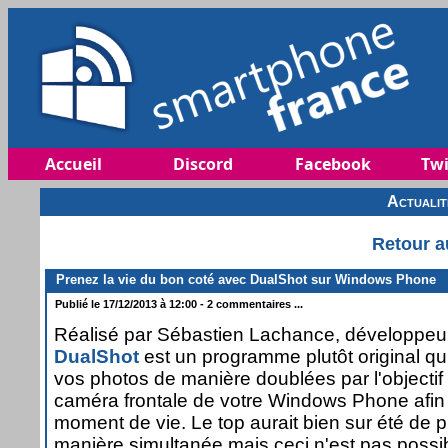
Accueil
Discord
Facebook
Twi
Actuali
Retour a
Prenez la vie du bon coté avec DualShot sur Windows Phone
Publié le 17/12/2013 à 12:00 - 2 commentaires ...
Réalisé par Sébastien Lachance, développeu
DualShot
est un programme plutôt original q
vos photos de manière doublées par l'objectif p
caméra frontale de votre Windows Phone afin d
moment de vie. Le top aurait bien sur été de p
manière simultanée mais ceci n'est pas possib