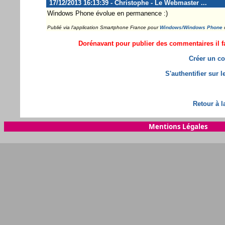
17/12/2013 16:13:39 - Christophe - Le Webmaster ...
Windows Phone évolue en permanence :)
Publié via l'application Smartphone France pour
Windows/Windows Phone
Dorénavant pour publier des commentaires il fa
Créer un co
S'authentifier sur 
Retour à l
Mentions Légales