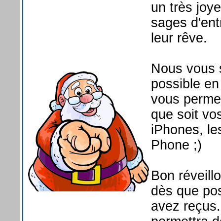
un très joy
sages d'ent
leur rêve.
Nous vous s
possible en
vous permet
que soit vo
iPhones, le
Phone ;)
Bon réveill
dès que pos
avez reçus.