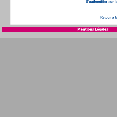
S'authentifier sur 
Retour à l
Mentions Légales