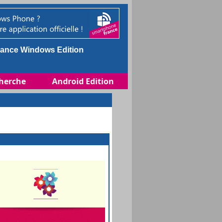
ance Windows Edition
herche
Android Edition