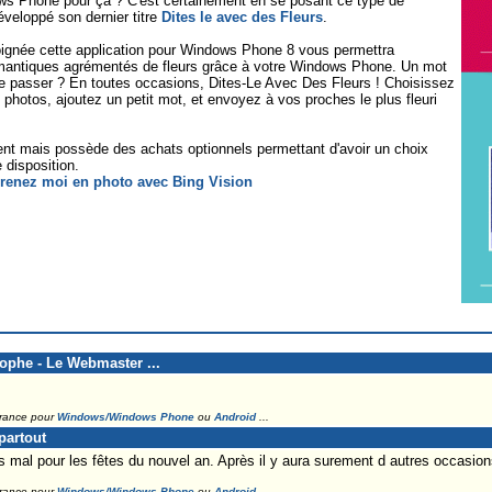
ows Phone pour ça ? C'est certainement en se posant ce type de
veloppé son dernier titre
Dites le avec des Fleurs
.
soignée cette application pour Windows Phone 8 vous permettra
mantiques agrémentés de fleurs grâce à votre Windows Phone. Un mot
e passer ? En toutes occasions, Dites-Le Avec Des Fleurs ! Choisissez
e photos, ajoutez un petit mot, et envoyez à vos proches le plus fleuri
ment mais possède des achats optionnels permettant d'avoir un choix
e disposition.
tophe - Le Webmaster ...
France pour
Windows/Windows Phone
ou
Android
...
partout
s mal pour les fêtes du nouvel an. Après il y aura surement d autres occasions
France pour
Windows/Windows Phone
ou
Android
...