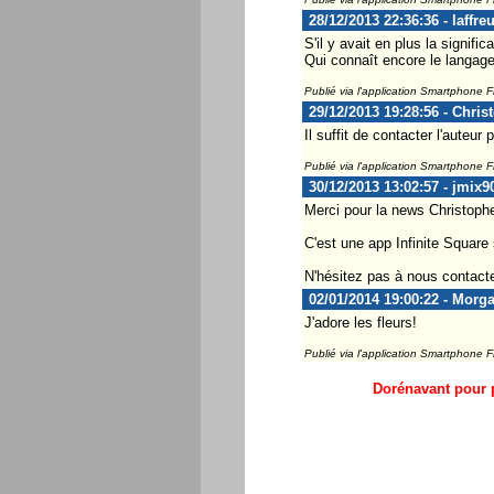
28/12/2013 22:36:36 - laffre
S'il y avait en plus la signific
Qui connaît encore le langage
Publié via l'application Smartphone 
29/12/2013 19:28:56 - Chris
Il suffit de contacter l'auteur 
Publié via l'application Smartphone 
30/12/2013 13:02:57 - jmix9
Merci pour la news Christophe
C'est une app Infinite Square su
N'hésitez pas à nous contacte
02/01/2014 19:00:22 - Morg
J'adore les fleurs!
Publié via l'application Smartphone 
Dorénavant pour p