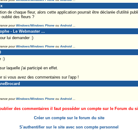
ux
ation de chaque fleur, alors cette application pourrait être déclarée d'utilité publ
 oublié des fleurs ?
France pour
Windows/Windows Phone
ou
Android
...
tophe - Le Webmaster ...
pour lui demander :)
France pour
Windows/Windows Phone
ou
Android
...
0
 :)
r laquelle j'ai participé en effet.
r si vous avez des commentaires sur l'app !
aneBrocard
France pour
Windows/Windows Phone
ou
Android
...
ublier des commentaires il faut posséder un compte sur le Forum du site
Créer un compte sur le forum du site
S'authentifier sur le site avec son compte personnel