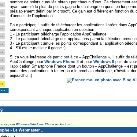
nombre de points cumulés obtenu par chacun d’eux. Ce classement est vis
ayant cumulé le plus de points gagne le challenge en question lui perme
préalablement défini par Microsoft. Ce gain est différent en fonction du 
d’accueil de l'application.
Pour participer, il suffit de télécharger les applications listées dans Ap
correspondant à chaque application en question :
1 - Le participant télécharge l’application AppChallenge
2 - Le participant télécharge des applications parmi la sélection présen
3 - Le participant cumule les points correspondant à l’application téléch
4 - S'il est le meilleur il gagne :)
Si ça vous intéresse de participer à ce « AppChallenge », il suffit de tél
AppChallenge pour
Windows Phone 8
et pour
Windows 8
puis de vous
l'application Smartphone France dont un bouton « AppChallenge » est pré
partie des applications à tester pour le prochain challenge, n'hésitez do
aujourd'hui :)
ng
France pour
Windows/Windows Phone
ou
Android
...
tophe - Le Webmaster ...
bituer :(