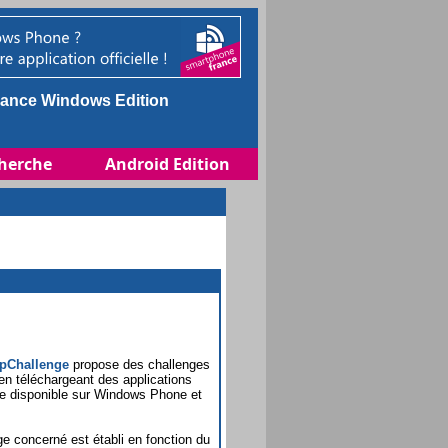
ance Windows Edition
herche
Android Edition
pChallenge
propose des challenges
 en téléchargeant des applications
ge disponible sur Windows Phone et
e concerné est établi en fonction du