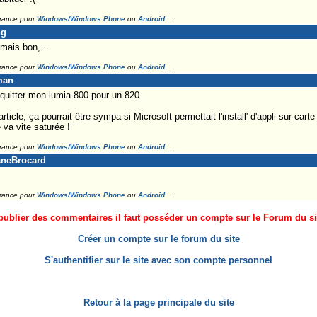
France pour
Windows/Windows Phone
ou
Android
...
ng
mais bon, ...
France pour
Windows/Windows Phone
ou
Android
...
man
it quitter mon lumia 800 pour un 820.
rticle, ça pourrait être sympa si Microsoft permettait l'install' d'appli sur car
va vite saturée !
France pour
Windows/Windows Phone
ou
Android
...
aneBrocard
France pour
Windows/Windows Phone
ou
Android
...
ublier des commentaires il faut posséder un compte sur le Forum du site
Créer un compte sur le forum du site
S'authentifier sur le site avec son compte personnel
Retour à la page principale du site