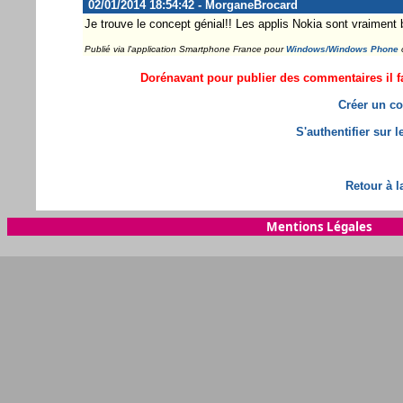
02/01/2014 18:54:42 - MorganeBrocard
Je trouve le concept génial!! Les applis Nokia sont vraiment b
Publié via l'application Smartphone France pour
Windows/Windows Phone
Dorénavant pour publier des commentaires il fa
Créer un co
S'authentifier sur 
Retour à l
Mentions Légales