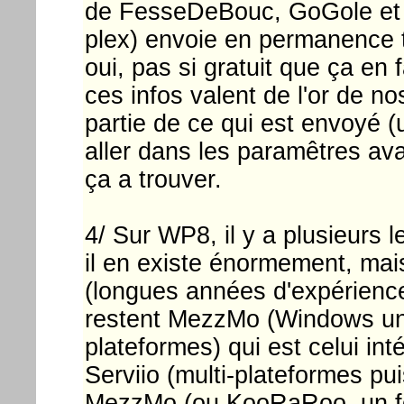
de FesseDeBouc, GoGole et c
plex) envoie en permanence to
oui, pas si gratuit que ça en 
ces infos valent de l'or de n
partie de ce qui est envoyé (u
aller dans les paramêtres ava
ça a trouver.
4/ Sur WP8, il y a plusieurs 
il en existe énormement, mai
(longues années d'expérience
restent MezzMo (Windows un
plateformes) qui est celui i
Serviio (multi-plateformes pu
MezzMo (ou KooRaRoo, un fo