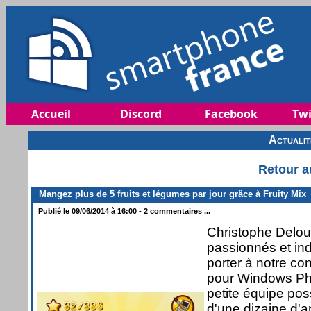
Accueil
Discord
Facebook
Twi
Actuali
Retour a
Mangez plus de 5 fruits et légumes par jour grâce à Fruity Mix
Publié le 09/06/2014 à 16:00 - 2 commentaires ...
Christophe Delo
passionnés et in
porter à notre co
pour Windows Pho
petite équipe po
d'une dizaine d'