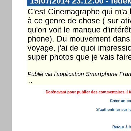
15/07/2014 23:12:00 - fedek
C'est Cinemagraphe qui m'a bl
à ce genre de chose ( sur ativ
qu'on voit le manque d'inté
phone). Du mouvement dans l
voyage, j'ai de quoi impress
super photos que je vais fai
Publié via l'application Smartphone Fr
...
Dorénavant pour publier des commentaires il fa
Créer un co
S'authentifier sur 
Retour à l