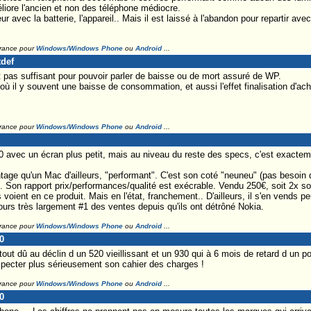
éliore l'ancien et non des téléphone médiocre.
ur avec la batterie, l'appareil.. Mais il est laissé à l'abandon pour repartir a
France pour
Windows/Windows Phone
ou
Android
...
tdef
t pas suffisant pour pouvoir parler de baisse ou de mort assuré de WP.
où il y souvent une baisse de consommation, et aussi l'effet finalisation d'ac
France pour
Windows/Windows Phone
ou
Android
...
0 avec un écran plus petit, mais au niveau du reste des specs, c'est exact
age qu'un Mac d'ailleurs, "performant". C'est son coté "neuneu" (pas besoin d'
Son rapport prix/performances/qualité est exécrable. Vendu 250€, soit 2x son p
 voient en ce produit. Mais en l'état, franchement.. D'ailleurs, il s'en vends
rs très largement #1 des ventes depuis qu'ils ont détrôné Nokia.
France pour
Windows/Windows Phone
ou
Android
...
0
out dû au déclin d un 520 vieillissant et un 930 qui à 6 mois de retard d un p
specter plus sérieusement son cahier des charges !
France pour
Windows/Windows Phone
ou
Android
...
0