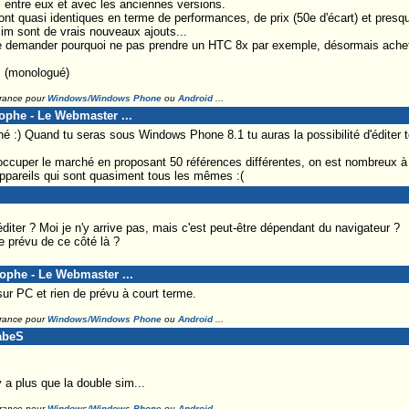
s entre eux et avec les anciennes versions.
sont quasi identiques en terme de performances, de prix (50e d'écart) et pre
 sim sont de vrais nouveaux ajouts...
se demander pourquoi ne pas prendre un HTC 8x par exemple, désormais ache
. (monologué)
France pour
Windows/Windows Phone
ou
Android
...
tophe - Le Webmaster ...
 :) Quand tu seras sous Windows Phone 8.1 tu auras la possibilité d'éditer 
ccuper le marché en proposant 50 références différentes, on est nombreux à
ppareils qui sont quasiment tous les mêmes :(
'éditer ? Moi je n'y arrive pas, mais c'est peut-être dépendant du navigateur ?
e prévu de ce côté là ?
tophe - Le Webmaster ...
sur PC et rien de prévu à court terme.
France pour
Windows/Windows Phone
ou
Android
...
abeS
y a plus que la double sim...
France pour
Windows/Windows Phone
ou
Android
...