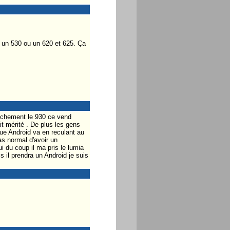
 un 530 ou un 620 et 625. Ça
anchement le 930 ce vend
it mérité . De plus les gens
que Android va en reculant au
as normal d'avoir un
i du coup il ma pris le lumia
 il prendra un Android je suis