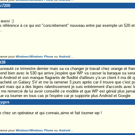
si7200
aussi :)
is référence à ce qui est "concrètement" nouveau entre par exemple un 520 et
..
France pour
Windows/Windows Phone
ou
Android
...
t38
uveauté ce trimestre dernier mais sa va changer je travail chez orange et fr
vend bien avec le 530 qui arrive j'espère que WP va casser la baraque sa sera
ndroid et son manque flagrants de fluidité d'ailleurs y'a un client il ma dit 
a acheté un Galaxy SV et me la ramener 3 jours après car il trouve que c'est p
nt mais qui a des légers ralentissement je suis entièrement d'accords avec lu
 me remercié de lui avoir conseillé ce modèle et que WP est génial plus jamais
oue va tourner en tous cas je l'espère car je supporte plus Android et Google .
pygos
 chez un opérateur et qui connais,aime et fait tourner wp !
France pour
Windows/Windows Phone
ou
Android
...