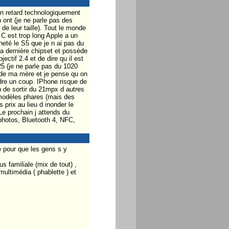
n retard technologiquement
n ont (je ne parle pas des
e leur taille). Tout le monde
 C est trop long Apple a un
eté le S5 que je n ai pas du
la dernière chipset et possède
ctif 2.4 et de dire qu il est
25 (je ne parle pas du 1020
S5 de ma mère et je pense qu on
ndre un coup. IPhone risque de
n de sortir du 21mpx d autres
s modèles phares (mais des
prix au lieu d inonder le
Le prochain j attends du
hotos, Bluetooth 4, NFC,
e pour que les gens s y
s familiale (mix de tout) ,
multimédia ( phablette ) et