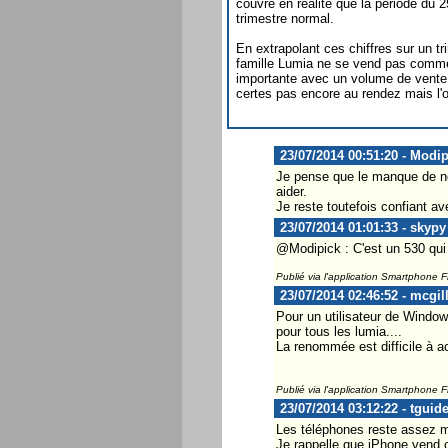
couvre en réalité que la période du 2
trimestre normal.
En extrapolant ces chiffres sur un tr
famille Lumia ne se vend pas comme
importante avec un volume de vente 
certes pas encore au rendez mais l'o
23/07/2014 00:51:20 - Modip
Je pense que le manque de n
aider.
Je reste toutefois confiant av
23/07/2014 01:01:33 - skypy
@Modipick : C'est un 530 qui 
Publié via l'application Smartphone 
23/07/2014 02:46:52 - mcgil
Pour un utilisateur de Window
pour tous les lumia....
La renommée est difficile à ac
Publié via l'application Smartphone 
23/07/2014 03:12:22 - tguid
Les téléphones reste assez m
Je rappelle que iPhone vend 