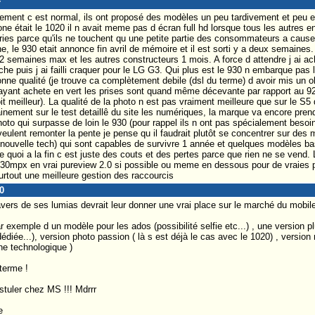
r
ent c est normal, ils ont proposé des modèles un peu tardivement et peu e
one était le 1020 il n avait meme pas d écran full hd lorsque tous les autres e
ries parce qu'ils ne touchent qu une petite partie des consommateurs a cause d
, le 930 etait annonce fin avril de mémoire et il est sorti y a deux semaines.
 semaines max et les autres constructeurs 1 mois. A force d attendre j ai ach
he puis j ai failli craquer pour le LG G3. Qui plus est le 930 n embarque pas 
ne qualité (je trouve ca complètement debile (dsl du terme) d avoir mis un obje
 l ayant achete en vert les prises sont quand même décevante par rapport au 9
soit meilleur). La qualité de la photo n est pas vraiment meilleure que sur le 
ainement sur le test detaillê du site les numériques, la marque va encore pre
hoto qui surpasse de loin le 930 (pour rappel ils n ont pas spécialement besoi
s veulent remonter la pente je pense qu il faudrait plutôt se concentrer sur de
 nouvelle tech) qui sont capables de survivre 1 année et quelques modèles bas 
 quoi a la fin c est juste des couts et des pertes parce que rien ne se vend. 
0mpx en vrai pureview 2.0 si possible ou meme en dessous pour de vraies p
urtout une meilleure gestion des raccourcis
0
vers de ses lumias devrait leur donner une vrai place sur le marché du mobil
exemple d un modèle pour les ados (possibilité selfie etc...) , une version plu
dédiée...), version photo passion ( là s est déjà le cas avec le 1020) , version 
ne technologique )
 terme !
tuler chez MS !!! Mdrrr
e