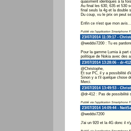
quasiment identiques à la foi
Au final les 630, 635 et 530 
final seuls la 4g et la double
Du coup, vu le prix on peut 
Enfin ce n'est que mon avis..
Publié via l'application Smartphone 
23/07/2014 11:39:17 - Chris
@weddsi7200 : Tu es pardonné
Pour la gamme Lumia à part o
politique de Nokia avec des a
23/07/2014 13:28:06 - dr-412
@Christophe,
Et sur PC, il y a possibilité d
Sinon y a t'il quelque chose d
Merci.
23/07/2014 13:49:53 - Chris
@dr-412 : Pas de possibilité 
Publié via l'application Smartphone 
23/07/2014 14:09:44 - NeitS
@weddsi7200
J'ai un 920 et la 4G donc il n'
Publié via l'application Smartphone 