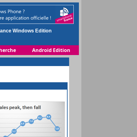
ance Windows Edition
herche
Android Edition