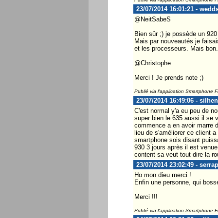
23/07/2014 16:01:21 - wedd
@NeitSabeS
Bien sûr ;) je possède un 920 
Mais par nouveautés je faisa
et les processeurs. Mais bon.
@Christophe
Merci ! Je prends note ;)
Publié via l'application Smartphone 
23/07/2014 16:49:06 - silhen
C'est normal y'a eu peu de no
super bien le 635 aussi il se 
commence a en avoir marre de A
lieu de s'améliorer ce client 
smartphone sois disant puissa
930 3 jours après il est venue
content sa veut tout dire la r
23/07/2014 23:02:49 - serra
Ho mon dieu merci !
Enfin une personne, qui bosse
Merci !!!
Publié via l'application Smartphone 