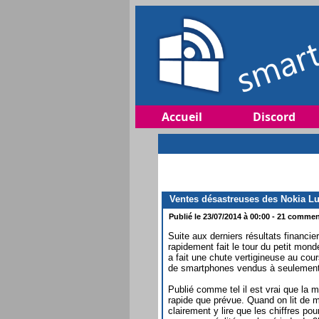
Accueil
Discord
Ventes désastreuses des Nokia L
Publié le 23/07/2014 à 00:00 - 21 comment
Suite aux derniers résultats financier
rapidement fait le tour du petit mo
a fait une chute vertigineuse au cou
de smartphones vendus à seulement 
Publié comme tel il est vrai que la
rapide que prévue. Quand on lit de 
clairement y lire que les chiffres po