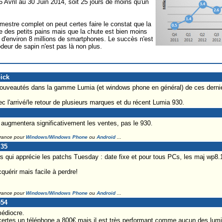
5 Avril au 30 Juin 2014, soit 25 jours de moins qu'un
imestre complet on peut certes faire le constat que la
 des petits pains mais que la chute est bien moins
d'environ 8 millions de smartphones. Le succès n'est
deur de sapin n'est pas là non plus.
ick
ouveautés dans la gamme Lumia (et windows phone en général) de ces dernie
ec l'arrivé/le retour de plusieurs marques et du récent Lumia 930.
augmentera significativement les ventes, pas le 930.
France pour
Windows/Windows Phone
ou
Android
...
l35
s qui apprécie les patchs Tuesday : date fixe et pour tous PCs, les maj wp8.1 
quérir mais facile à perdre!
France pour
Windows/Windows Phone
ou
Android
...
e54
édiocre.
certes un téléphone a 800€ mais il est très performant comme aucun des lumi