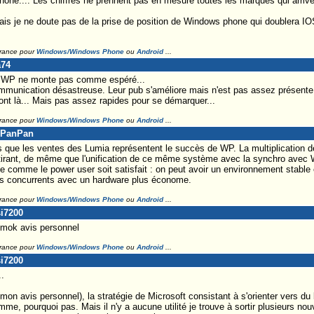
one.... Les chiffres ne prennent pas en mesure toutes les marques qui arrive
ais je ne doute pas de la prise de position de Windows phone qui doublera IO
France pour
Windows/Windows Phone
ou
Android
...
a74
 WP ne monte pas comme espéré...
munication désastreuse. Leur pub s'améliore mais n'est pas assez présente pou
sont là... Mais pas assez rapides pour se démarquer...
France pour
Windows/Windows Phone
ou
Android
...
alPanPan
s que les ventes des Lumia représentent le succès de WP. La multiplication 
tirant, de même que l'unification de ce même système avec la synchro avec W
ple comme le power user soit satisfait : on peut avoir un environnement stable
es concurrents avec un hardware plus économe.
France pour
Windows/Windows Phone
ou
Android
...
si7200
 mok avis personnel
France pour
Windows/Windows Phone
ou
Android
...
si7200
.
 mon avis personnel), la stratégie de Microsoft consistant à s'orienter vers d
mme, pourquoi pas. Mais il n'y a aucune utilité je trouve à sortir plusieurs 