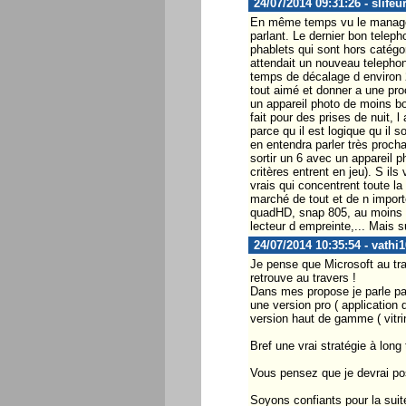
24/07/2014 09:31:26 - slifeu
En même temps vu le managem
parlant. Le dernier bon teleph
phablets qui sont hors catégo
attendait un nouveau telephone
temps de décalage d environ 2
tout aimé et donner a une proc
un appareil photo de moins bon
fait pour des prises de nuit,
parce qu il est logique qu il 
en entendra parler très proch
sortir un 6 avec un appareil p
critères entrent en jeu). S il
vrais qui concentrent toute la
marché de tout et de n importe
quadHD, snap 805, au moins 3
lecteur d empreinte,... Mais s
24/07/2014 10:35:54 - vathi1
Je pense que Microsoft au tra
retrouve au travers !
Dans mes propose je parle par 
une version pro ( application 
version haut de gamme ( vitri
Bref une vrai stratégie à long
Vous pensez que je devrai pos
Soyons confiants pour la suit