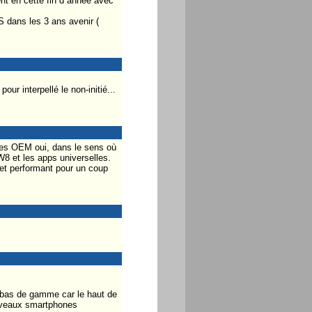
nt en cette fin d année avec
S dans les 3 ans avenir (
r interpellé le non-initié...
des OEM oui, dans le sens où
8 et les apps universelles.
 et performant pour un coup
u bas de gamme car le haut de
nouveaux smartphones