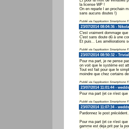
Et pour la mort de Windows ph
la license WP !
On en reparle l an prochain m
sans aucuns doutes !)
Publié via l'application Smartphone 
23/07/2014 08:04:36 - Nikol
C'est vraiment dommage que
C'est sans doute dû à une com
Et puis... Les améliorations 
Publié via l'application Smartphone 
23/07/2014 08:50:32 - Trivi
Pour ma part, je ne pense pa
on voit que le système est at
Tout est fait pour que le sim
moindre que chez certains d
Publié via l'application Smartphone 
23/07/2014 11:01:44 - wedd
Pour ma part (et ce n'est que
Publié via l'application Smartphone 
23/07/2014 11:07:34 - wedd
Pardonnez le post précédent..
Pour ma part (et ce n'est que
gamme est deja prit par la po