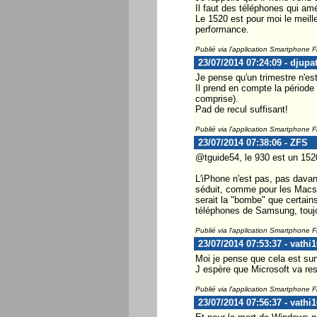
Il faut des téléphones qui am
Le 1520 est pour moi le meille
performance.
Publié via l'application Smartphone 
23/07/2014 07:24:09 - djupa
Je pense qu'un trimestre n'es
Il prend en compte la période 
comprise).
Pad de recul suffisant!
Publié via l'application Smartphone 
23/07/2014 07:38:06 - ZFS
@tguide54, le 930 est un 152
L'iPhone n'est pas, pas davant
séduit, comme pour les Macs. 
serait la "bombe" que certains
téléphones de Samsung, toujou
Publié via l'application Smartphone 
23/07/2014 07:53:37 - vathi1
Moi je pense que cela est surt
J espère que Microsoft va re
Publié via l'application Smartphone 
23/07/2014 07:56:37 - vathi1