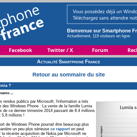
Bienvenue sur Smartphone Fr
Actuellement, 119 visiteurs en ligne
Facebook
Twitter / X
Forum
Rec
Actualité Smartphone France
Retour au sommaire du site
umia ?
aires ...
s rendus publics par Microsoft, l'information a très
nde des Windows Phone : La vente de la famille Lumia
rs de ce dernier trimestre 2014 passant de 8.4 millions
5.8 millions !
 mort de Windows Phone pourrait être beaucoup plus
manière un peu plus sérieuse
ce rapport
on peut
ur la récente acquisition de Nokia par Microsoft ne