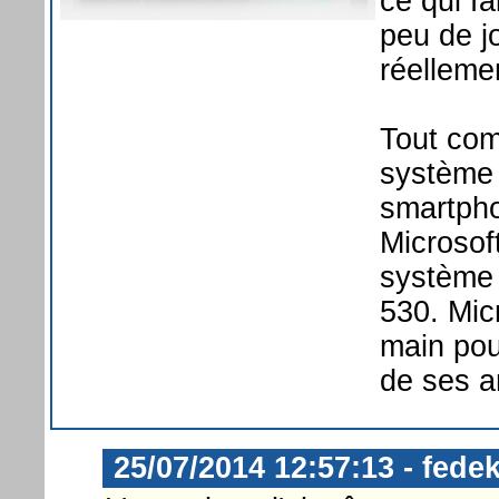
ce qui fa
peu de jo
réelleme
Tout com
système 
smartphon
Microsof
système
530. Micr
main pour
de ses a
25/07/2014 12:57:13 - fedek