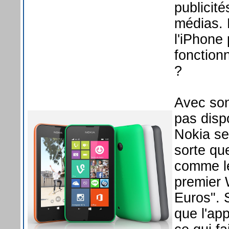
publicité
médias. 
l'iPhone
fonction
?
Avec son
pas disp
Nokia se
sorte qu
comme l
premier
Euros". 
que l'ap