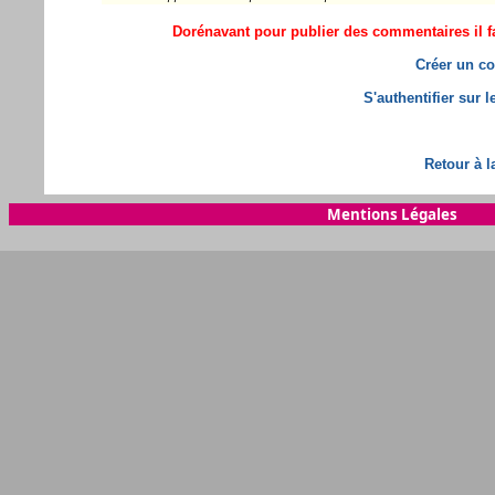
Dorénavant pour publier des commentaires il fa
Créer un co
S'authentifier sur 
Retour à l
Mentions Légales