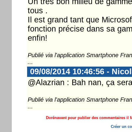
Un très bon milieu de gamme 
tous .
Il est grand tant que Microsof
fonction précise dans sa gam
enfin!
Publié via l'application Smartphone Fr
...
09/08/2014 10:46:56 - Nico
@Alazrian : Bah nan, ça serait
Publié via l'application Smartphone Fr
...
Dorénavant pour publier des commentaires il fa
Créer un co