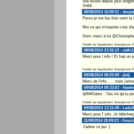
site existe depuis plus longt
Voilà!
08/08/2014 16:09:51 - derpa
Perso je me fou d'où vient la s
Moi ce qui m'importe c'est d'avo
Donc merci à toi @Christoph
Publié via l'application Smartphone 
08/08/2014 23:52:15 - vathi1
Merci pour l info ! Et hop un 
Publié via l'application Smartphone 
09/08/2014 08:25:09 - jbdj
Merci de l'info...... mais j'ai
09/08/2014 09:33:03 - Hawk
@BillGates : Tais toi qd tu p
Publié via l'application Smartphone 
09/08/2014 13:31:49 - Ledol
Merci pour l' info. Je téléchar
11/08/2014 20:09:23 - Gouz
J'adore ce jeu :)