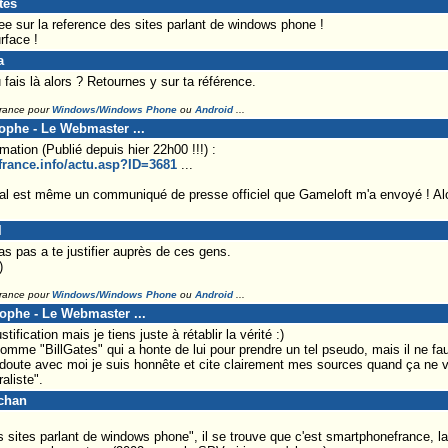
tes
ee sur la reference des sites parlant de windows phone !
rface !
a
fais là alors ? Retournes y sur ta référence.
France pour
Windows/Windows Phone
ou
Android
...
tophe - Le Webmaster ...
mation (Publié depuis hier 22h00 !!!) :
france.info/actu.asp?ID=3681
...
inal est même un communiqué de presse officiel que Gameloft m'a envoyé ! Alo
l
'as pas a te justifier auprès de ces gens.
)
France pour
Windows/Windows Phone
ou
Android
...
tophe - Le Webmaster ...
ification mais je tiens juste à rétablir la vérité :)
mme "BillGates" qui a honte de lui pour prendre un tel pseudo, mais il ne faut 
 doute avec moi je suis honnête et cite clairement mes sources quand ça ne
aliste".
-chan
s sites parlant de windows phone", il se trouve que c'est smartphonefrance, la