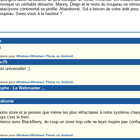
rovoque un véritable désastre. Manny, Diego et le reste du troupeau se retrou
ataclysme continental se profile. Abandonné, Sid a besoin de votre aide pour 
roupeau. Serez-vous à la hauteur ?
a
)
France pour
Windows/Windows Phone
ou
Android
...
or76
on universelle! :)
France pour
Windows/Windows Phone
ou
Android
...
tophe - Le Webmaster ...
lahonte
ir notre store et je penses que même les plus réfractaires à notre système chan
ui c'est le frein.
ience avec BlackBerry, du coup un store trop vide ne leurs inspire pas conf
France pour
Windows/Windows Phone
ou
Android
...