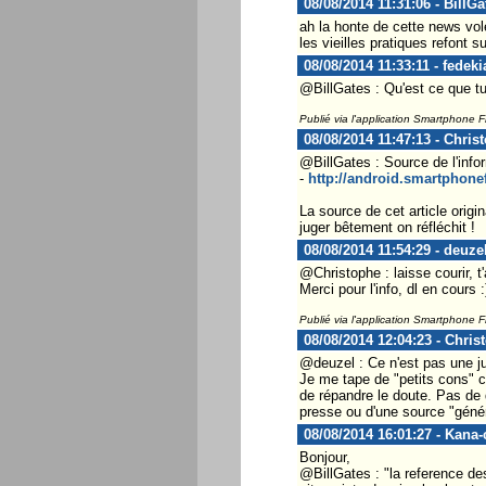
08/08/2014 11:31:06 - BillGa
ah la honte de cette news vol
les vieilles pratiques refont su
08/08/2014 11:33:11 - fedeki
@BillGates : Qu'est ce que tu 
Publié via l'application Smartphone 
08/08/2014 11:47:13 - Chris
@BillGates : Source de l'infor
-
http://android.smartphone
La source de cet article orig
juger bêtement on réfléchit !
08/08/2014 11:54:29 - deuze
@Christophe : laisse courir, t
Merci pour l'info, dl en cours :
Publié via l'application Smartphone 
08/08/2014 12:04:23 - Chris
@deuzel : Ce n'est pas une just
Je me tape de "petits cons" co
de répandre le doute. Pas de
presse ou d'une source "génér
08/08/2014 16:01:27 - Kana
Bonjour,
@BillGates : "la reference de