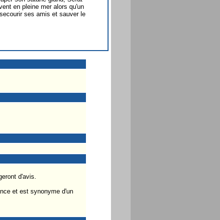
vent en pleine mer alors qu'un
secourir ses amis et sauver le
geront d'avis.
iance et est synonyme d'un