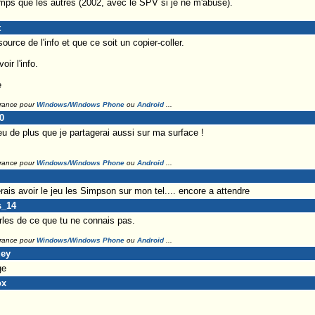
emps que les autres (2002, avec le SPV si je ne m'abuse).
t
ource de l'info et que ce soit un copier-coller.
ir l'info.
e
France pour
Windows/Windows Phone
ou
Android
...
0
jeu de plus que je partagerai aussi sur ma surface !
France pour
Windows/Windows Phone
ou
Android
...
merais avoir le jeu les Simpson sur mon tel.... encore a attendre
s_14
arles de ce que tu ne connais pas.
France pour
Windows/Windows Phone
ou
Android
...
ley
ge
ox