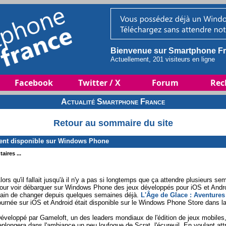
Bienvenue sur Smartphone Fr
Actuellement, 201 visiteurs en ligne
Facebook
Twitter / X
Forum
Rec
Actualité Smartphone France
Retour au sommaire du site
ent disponible sur Windows Phone
aires ...
lors qu'il fallait jusqu'à il n'y a pas si longtemps que ça attendre plusieurs 
our voir débarquer sur Windows Phone des jeux développés pour iOS et Andro
rain de changer depuis quelques semaines déjà.
L'Âge de Glace : Aventures
ournée sur iOS et Android était disponible sur le Windows Phone Store dans la
éveloppé par Gameloft, un des leaders mondiaux de l'édition de jeux mobiles, c
eplongera dans l'ambiance un peu loufoque de Scrat, l'écureuil. En voulant at