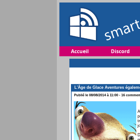
Accueil
Discord
L'Âge de Glace Aventures égalem
Publié le 08/08/2014 à 11:00 - 16 comment
A
p
t
j
D
r