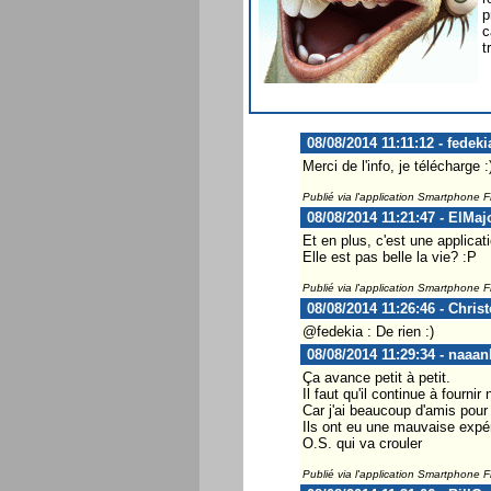
p
c
t
08/08/2014 11:11:12 - fedeki
Merci de l'info, je télécharge :
Publié via l'application Smartphone 
08/08/2014 11:21:47 - ElMaj
Et en plus, c'est une applicati
Elle est pas belle la vie? :P
Publié via l'application Smartphone 
08/08/2014 11:26:46 - Chris
@fedekia : De rien :)
08/08/2014 11:29:34 - naaan
Ça avance petit à petit.
Il faut qu'il continue à fourn
Car j'ai beaucoup d'amis pour q
Ils ont eu une mauvaise expér
O.S. qui va crouler
Publié via l'application Smartphone 