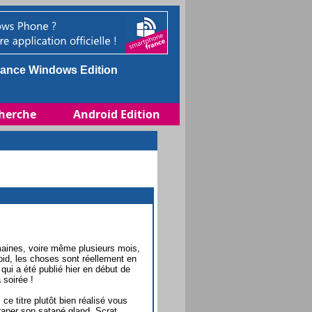
ance Windows Edition
herche
Android Edition
semaines, voire même plusieurs mois,
id, les choses sont réellement en
qui a été publié hier en début de
 soirée !
e titre plutôt bien réalisé vous
traper son satané gland, Scrat