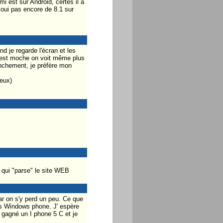
 est sur Android, certes il a
oui pas encore de 8.1 sur
d je regarde l'écran et les
 c'est moche on voit même plus
anchement, je préfère mon
ieux)
e qui "parse" le site WEB
car on s'y perd un peu. Ce que
es Windows phone. J' espère
i gagné un I phone 5 C et je