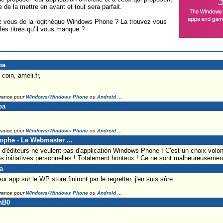
 de la mettre en avant et tout sera parfait.
 vous de la logithèque Windows Phone ? La trouvez vous
es titres qu’il vous manque ?
pa
coin, ameli.fr,
France pour
Windows/Windows Phone
ou
Android
...
pa
France pour
Windows/Windows Phone
ou
Android
...
tophe - Le Webmaster ...
 d'éditeurs ne veulent pas d'application Windows Phone ! C'est un choix volon
 les initiatives personnelles ! Totalement honteux ! Ce ne sont malheureusement 
a
r app sur le WP store finiront par le regretter, j'en suis sûre.
France pour
Windows/Windows Phone
ou
Android
...
anB0