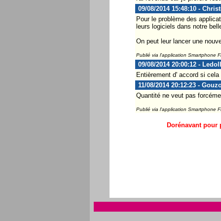
09/08/2014 15:48:10 - Chris
Pour le problème des applicat
leurs logiciels dans notre bell
On peut leur lancer une nouv
Publié via l'application Smartphone 
09/08/2014 20:00:12 - Ledol
Entièrement d' accord si cela
11/08/2014 20:12:23 - Gouz
Quantité ne veut pas forcément
Publié via l'application Smartphone 
Dorénavant pour p