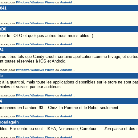
France pour
Windows/Windows Phone
ou
Android
...
c841
France pour
Windows/Windows Phone
ou
Android
...
anB0
pour le LOTO et quelques autres trucs moins utiles :(
France pour
Windows/Windows Phone
ou
Android
...
74
os titres tels que Candy crush, certaine application comme trivago, et surtout
ont toutes réservées à IOS et Android.
France pour
Windows/Windows Phone
ou
Android
...
nb
t à la quantité, mais toute les applications disponibles sur le store ne sont pas
iales et suivies par leur auditeurs.
France pour
Windows/Windows Phone
ou
Android
...
4
rdonnées en Lambert 93... Chez La Pomme et le Robot seulement....
France pour
Windows/Windows Phone
ou
Android
...
eroadagain
tiles. Par contre ou sont : IKEA, Nespresso, Carrefour .... J'en passe et des m
France pour
Windows/Windows Phone
ou
Android
...