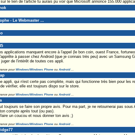
ur le lien de l'article tu aurais pu voir que Microsoft annonce 155.000 applic
nok
tophe - Le Webmaster ...
oo
85
s applications manquent encore à l'appel (le bon coin, ouest France, fortuneo
m'apprête à passer chez Android (que je connais très peu) avec un Samsung Ga
juger de l'intérêt de toutes ces appli.
France pour
Windows/Windows Phone
ou
Android
...
Lap
ne appli, qui n'est certe pas complète, mais qui fonctionne très bien pour les
 vérifier, elle est toujours dispo sur le store.
France pour
Windows/Windows Phone
ou
Android
...
a
ut toujours se faire son propre avis. Pour ma part, je ne retournerai pas sous 
 ton compte après tout (ou pas).
ire un coucou et nous donner ton avis ;)
France pour
Windows/Windows Phone
ou
Android
...
ridge77