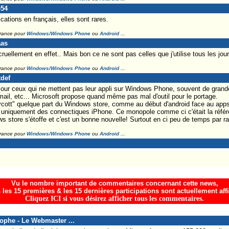
e54
cations en français, elles sont rares.
France pour
Windows/Windows Phone
ou
Android
...
aas
uellement en effet.. Mais bon ce ne sont pas celles que j'utilise tous les jour
France pour
Windows/Windows Phone
ou
Android
...
tdef
r ceux qui ne mettent pas leur appli sur Windows Phone, souvent de grande
ail, etc... Microsoft propose quand même pas mal d'outil pour le portage.
ycott" quelque part du Windows store, comme au début d'android face au apps
e uniquement des connectiques iPhone. Ce monopole comme ci c'était la référ
 store s'étoffe et c'est un bonne nouvelle! Surtout en ci peu de temps par ra
France pour
Windows/Windows Phone
ou
Android
...
Vu le nombre important de commentaires concernant cette news,
 les 15 premières & les 15 dernières participations sont actuellement aff
Cliquez ICI si vous désirez afficher tous les commentaires.
tophe - Le Webmaster ...