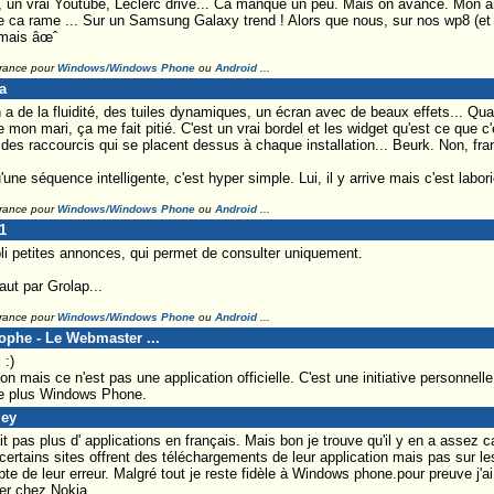
, un vrai Youtube, Leclerc drive... Ca manque un peu. Mais on avance. Mon ami
e ca rame ... Sur un Samsung Galaxy trend ! Alors que nous, sur nos wp8 (et 
amais âœˆ
France pour
Windows/Windows Phone
ou
Android
...
a
 de la fluidité, des tuiles dynamiques, un écran avec de beaux effets... Quan
 mon mari, ça me fait pitié. C'est un vrai bordel et les widget qu'est ce que
 des raccourcis qui se placent dessus à chaque installation... Beurk. Non, fr
'une séquence intelligente, c'est hyper simple. Lui, il y arrive mais c'est labor
France pour
Windows/Windows Phone
ou
Android
...
1
ppli petites annonces, qui permet de consulter uniquement.
aut par Grolap...
France pour
Windows/Windows Phone
ou
Android
...
tophe - Le Webmaster ...
 :)
on mais ce n'est pas une application officielle. C'est une initiative personnell
ace plus Windows Phone.
ley
t pas plus d' applications en français. Mais bon je trouve qu'il y en a assez 
ertains sites offrent des téléchargements de leur application mais pas sur l
pte de leur erreur. Malgré tout je reste fidèle à Windows phone.pour preuve j'a
ster chez Nokia