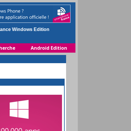
ance Windows Edition
herche
Android Edition