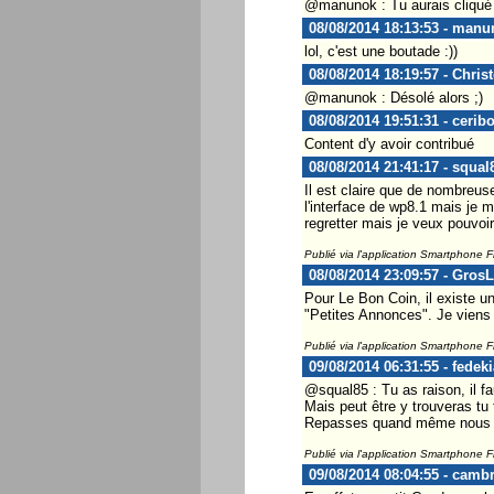
@manunok : Tu aurais cliqué s
08/08/2014 18:13:53 - manu
lol, c'est une boutade :))
08/08/2014 18:19:57 - Chris
@manunok : Désolé alors ;)
08/08/2014 19:51:31 - cerib
Content d'y avoir contribué
08/08/2014 21:41:17 - squal
Il est claire que de nombreuse
l'interface de wp8.1 mais je 
regretter mais je veux pouvoir 
Publié via l'application Smartphone 
08/08/2014 23:09:57 - Gros
Pour Le Bon Coin, il existe u
"Petites Annonces". Je viens de
Publié via l'application Smartphone 
09/08/2014 06:31:55 - fedeki
@squal85 : Tu as raison, il fa
Mais peut être y trouveras tu
Repasses quand même nous fa
Publié via l'application Smartphone 
09/08/2014 08:04:55 - camb