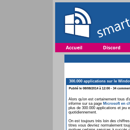
Accueil
Discord
300.000 applications sur le Wind
Publié le 08/08/2014 à 12:00 - 34 comment
Alors qu'on est certainement tous d'a
informe sur sa page
Microsoft en ch
plus de 300.000 applications et jeu 
quotidiennement.
On est toujours très loin des chiff
titres vous devriez normalement tou
motiver certains services à succès de