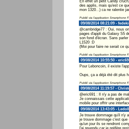
En effet un petit Candy cruch
des applis, mais qu'est ce qu
mon 1320...) ca ne ralentie j
Publié via l'application Smartphone 
09/08/2014 08:21:09 - fedeki
@cambridge77 : Oui, nous on a
pages d'appli du Galaxy S5 de
son fond d'écran. Sans parler
L1520 :D
(Moi pour faire ne serait ce qu
Publié via l'application Smartphone 
09/08/2014 10:55:50 - eric69
Pour Leboncoin, il existe l'a
Oups, ça a déjà été dit plus h
Publié via l'application Smartphone 
09/08/2014 11:19:57 - Chris
@eric691 : Il n'y a pas de mal
Je connaissais cette applicati
mobile pour offrir une interf
09/08/2014 13:43:05 - Ledol
Je trouve dommage qu'il n'y ai
je trouve dommage c'est que c
qu'un jour ils se rendront com
l'ai revendu car je préfère re