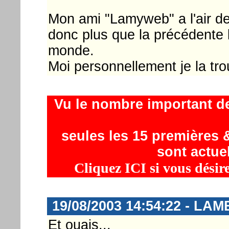
Mon ami "Lamyweb" a l'air de
donc plus que la précédente l
monde.
Moi personnellement je la tro
Vu le nombre important d
seules les 15 premières &
sont actue
Cliquez ICI si vous désir
19/08/2003 14:54:22 - LA
Et ouais...