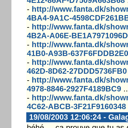
4E12-86AF-D7509A663B68
.
-
http://www.fanta.dk/sh
4BA4-9A1C-4598CDF261B
-
http://www.fanta.dk/sh
4B2A-A06E-BE1A7971096D
-
http://www.fanta.dk/sho
41B0-A93B-637F6FDDB2E
-
http://www.fanta.dk/sho
462D-8D62-27DDD5736FB0
-
http://www.fanta.dk/sho
4978-8846-2927F4189BC9
..
-
http://www.fanta.dk/sh
4C62-ABCB-3F21F9160348
19/08/2003 12:06:24 - Gala
héhé ... ça prouve que tu as de