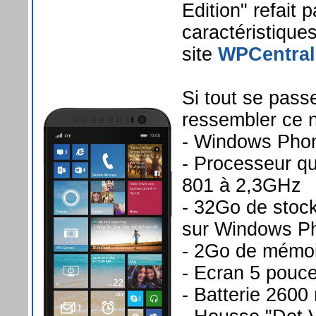
Edition" refait p
caractéristique
site
WPCentral
Si tout se pass
ressembler ce
- Windows Pho
- Processeur 
801 à 2,3GHz
- 32Go de stoc
sur Windows P
- 2Go de mémoi
- Ecran 5 pouce
- Batterie 260