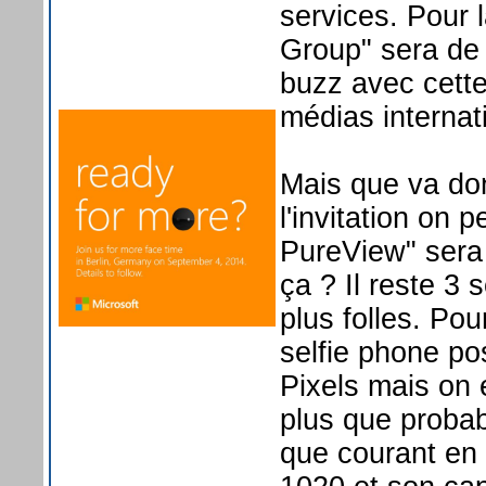
services. Pour 
Group" sera de l
buzz avec cette
médias internat
Mais que va do
l'invitation o
PureView" sera 
ça ? Il reste 3
plus folles. P
selfie phone p
Pixels mais on e
plus que probab
que courant en 