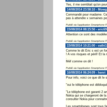
Yes, il me semblait qu'on pouva
14/08/2014 23:58:10 - Mowg
Commandé pour madame. Ce sera
pas à attendre x semaines po
Publié via l'application Smartphone 
15/08/2014 08:15:50 - eric69
Attention ce sont des modèle
Publié via l'application Smartphone 
15/08/2014 10:21:00 - vathi1
Comme le dit Eric s est un fou
! A vos risques et péril! Et l
.
Méf comme on dit !
Publié via l'application Smartphone 
16/08/2014 06:24:09 - henri
Pour info, voici ce que dit le s
"oui le téléphone est débloqu
"Le téléphone est garanti 2 a
Nokia qui se chargeront de la
consulter Nokia pour connaitre
Les smartphones sont tous fab