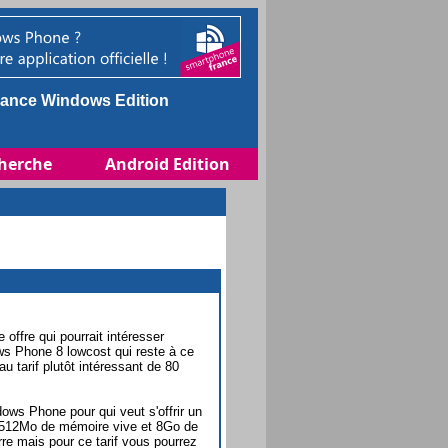
ance Windows Edition
herche
Android Edition
 offre qui pourrait intéresser
ws Phone 8 lowcost qui reste à ce
 tarif plutôt intéressant de 80
ows Phone pour qui veut s'offrir un
 512Mo de mémoire vive et 8Go de
re mais pour ce tarif vous pourrez