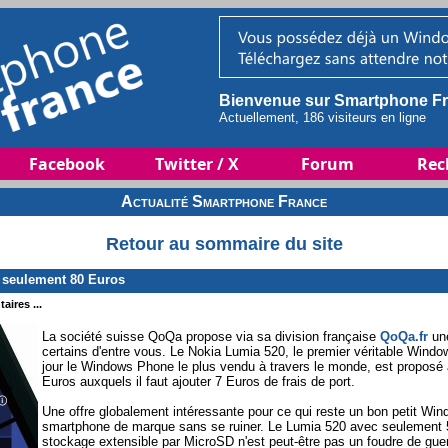
Bienvenue sur Smartphone Fr
Actuellement, 186 visiteurs en ligne
Facebook
Twitter / X
Forum
Rec
Actualité Smartphone France
Retour au sommaire du site
 seulement 80 Euros
aires ...
La société suisse QoQa propose via sa division française
QoQa.fr
une
certains d'entre vous. Le Nokia Lumia 520, le premier véritable Windo
jour le Windows Phone le plus vendu à travers le monde, est proposé au
Euros auxquels il faut ajouter 7 Euros de frais de port.
Une offre globalement intéressante pour ce qui reste un bon petit Wind
smartphone de marque sans se ruiner. Le Lumia 520 avec seulement
stockage extensible par MicroSD n'est peut-être pas un foudre de guer