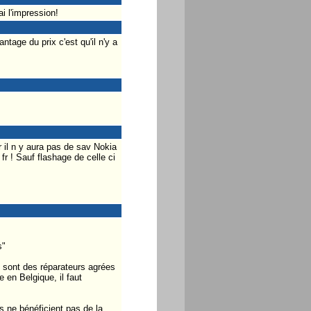
ai l'impression!
tage du prix c'est qu'il n'y a
r il n y aura pas de sav Nokia
fr ! Sauf flashage de celle ci
s"
e sont des réparateurs agrées
 en Belgique, il faut
s ne bénéficient pas de la