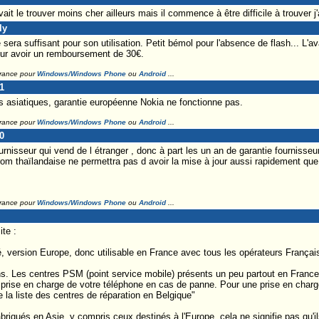
it le trouver moins cher ailleurs mais il commence à être difficile à trouver j'
ly
 suffisant pour son utilisation. Petit bémol pour l'absence de flash... L'avan
ur avoir un remboursement de 30€.
France pour
Windows/Windows Phone
ou
Android
...
1
s asiatiques, garantie européenne Nokia ne fonctionne pas.
France pour
Windows/Windows Phone
ou
Android
...
0
rnisseur qui vend de l étranger , donc à part les un an de garantie fournisseu
a rom thaïlandaise ne permettra pas d avoir la mise à jour aussi rapidement que 
France pour
Windows/Windows Phone
ou
Android
...
ite :
é, version Europe, donc utilisable en France avec tous les opérateurs Françai
ns. Les centres PSM (point service mobile) présents un peu partout en Franc
 prise en charge de votre téléphone en cas de panne. Pour une prise en charge
 la liste des centres de réparation en Belgique"
riqués en Asie, y compris ceux destinés à l'Europe, cela ne signifie pas qu'il