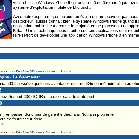
vous offrir un Windows Phone 8 qui pourra même être mis à jour avec 
système d'exploitation mobile de Microsoft.
Avec notre esprit critique toujours en éveil nous ne pouvons pas nou
destockeur" suisse connait bien le système Windows Phone quand il s
application mobile il est comme la majorité en ne proposant une appli
Kitkat. Une situation qui nous montre que ces applications sont récent
faire l'effort de développer une application Windows Phone 8 en mêm
France pour
Windows/Windows Phone
ou
Android
...
tophe - Le Webmaster ...
Lumia 530 il possède quelques avantages comme 8Go de mémoire et un autofo
5
chez Sosh et 30€ d'ODR et je crois sans frais de port!
0
et j en passe, donc pas de garantie deux ans Nokia si problème.
ers ce fournisseur donc.
ur !
France pour
Windows/Windows Phone
ou
Android
...