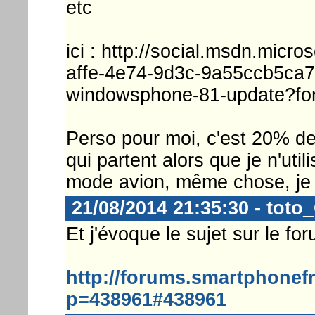
etc
ici : http://social.msdn.mic
affe-4e74-9d3c-9a55ccb5ca7b/
windowsphone-81-update?fo
Perso pour moi, c'est 20% de
qui partent alors que je n'util
mode avion, même chose, je
21/08/2014 21:35:30 - toto
Et j'évoque le sujet sur le fo
http://forums.smartphonef
p=438961#438961