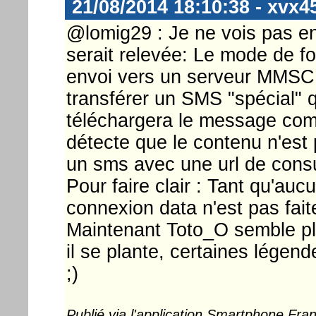
21/08/2014 18:10:38 - xvx4
@lomig29 : Je ne vois pas e
serait relevée: Le mode de 
envoi vers un serveur MMSC q
transférer un SMS "spécial" qu
téléchargera le message com
détecte que le contenu n'est 
un sms avec une url de consu
Pour faire clair : Tant qu'au
connexion data n'est pas fa
Maintenant Toto_O semble plu
il se plante, certaines légen
;)
Publié via l'application Smartphone Fr