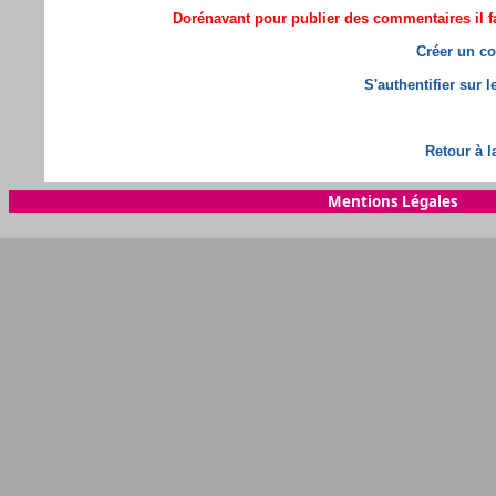
Dorénavant pour publier des commentaires il fa
Créer un co
S'authentifier sur 
Retour à l
Mentions Légales