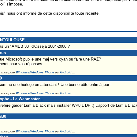
ol" s'impose.
s" nous ont informé de cette disponibilité toute récente.
BIENTOULOUSE
s pas un "AMEB 33" d'Osséja 2004-2006 ?
ous
que Microsoft publie une maj vers cyan ou faire une RAZ?
.merci pour vos réponses.
France pour
Windows/Windows Phone
ou
Android
...
0
comme une horloge en attendant ! Une bonne bête enfin à jour !
France pour
Windows/Windows Phone
ou
Android
...
tophe - Le Webmaster ...
préféré garder Lumia Black mais installer WP8.1 DP :) L'apport de Lumia Blac
anB0
France pour
Windows/Windows Phone
ou
Android
...