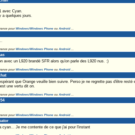
-chan
1 avec Cyan.
y a quelques jours.
France pour
Windows/Windows Phone
ou
Android
...
..
France pour
Windows/Windows Phone
ou
Android
...
aas
tion avec un L920 brandé SFR alors qu'on parle des L920 nus. :)
France pour
Windows/Windows Phone
ou
Android
...
chat
spérant que Orange veuille bien suivre. Perso je ne regrette pas d'être resté 
est une vertu dit on.
France pour
Windows/Windows Phone
ou
Android
...
e54
France pour
Windows/Windows Phone
ou
Android
...
sator
 cyan... Je me contente de ce que j'ai pour l'instant