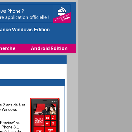
ance Windows Edition
herche
Android Edition
e 2 ans déjà et
le Windows
 Preview" vu
s Phone 8.1
ermédiaire du