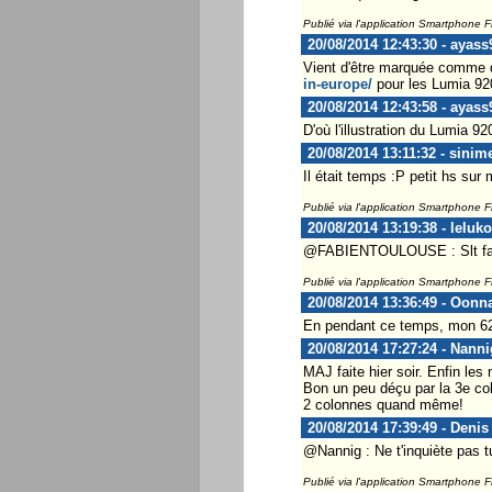
Publié via l'application Smartphone 
20/08/2014 12:43:30 - ayass
Vient d'être marquée comme 
in-europe/
pour les Lumia 92
20/08/2014 12:43:58 - ayass
D'où l'illustration du Lumia 9
20/08/2014 13:11:32 - sinim
Il était temps :P petit hs sur
Publié via l'application Smartphone 
20/08/2014 13:19:38 - leluko
@FABIENTOULOUSE : Slt fabi
Publié via l'application Smartphone 
20/08/2014 13:36:49 - Oonn
En pendant ce temps, mon 620 
20/08/2014 17:27:24 - Nanni
MAJ faite hier soir. Enfin le
Bon un peu déçu par la 3e colo
2 colonnes quand même!
20/08/2014 17:39:49 - Denis
@Nannig : Ne t'inquiète pas tu
Publié via l'application Smartphone 