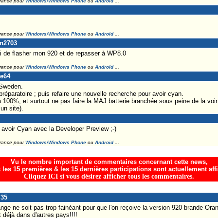
France pour
Windows/Windows Phone
ou
Android
...
France pour
Windows/Windows Phone
ou
Android
...
in2703
oi de flasher mon 920 et de repasser à WP8.0
France pour
Windows/Windows Phone
ou
Android
...
ne64
 Sweden.
 préparatoire ; puis refaire une nouvelle recherche pour avoir cyan.
 100%; et surtout ne pas faire la MAJ batterie branchée sous peine de la voir 
un site).
 avoir Cyan avec la Developer Preview ;-)
France pour
Windows/Windows Phone
ou
Android
...
Vu le nombre important de commentaires concernant cette news,
 les 15 premières & les 15 dernières participations sont actuellement aff
Cliquez ICI si vous désirez afficher tous les commentaires.
l35
e ne soit pas trop fainéant pour que l'on reçoive la version 920 brande Oran
 déjà dans d'autres pays!!!!