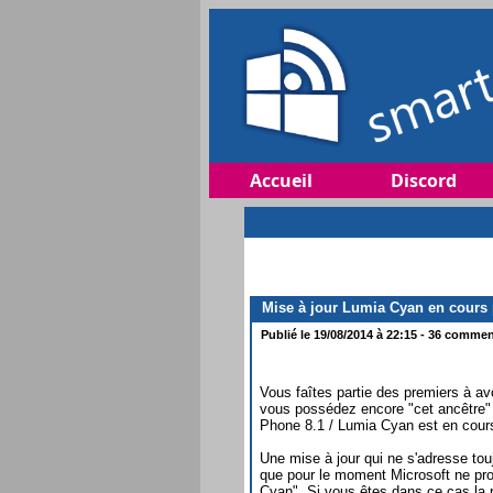
Accueil
Discord
Mise à jour Lumia Cyan en cours 
Publié le 19/08/2014 à 22:15 - 36 comment
Vous faîtes partie des premiers à av
vous possédez encore "cet ancêtre" 
Phone 8.1 / Lumia Cyan est en cours
Une mise à jour qui ne s'adresse tou
que pour le moment Microsoft ne p
Cyan". Si vous êtes dans ce cas la p