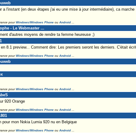
douweb
ur a l'instant (en deux étapes j'ai eu une mise à jour intermédiaire), ca marc
France pour
Windows/Windows Phone
ou
Android
...
tophe - Le Webmaster ...
ment d'autres moyens de rendre ta femme heureuse ;)
1
n 8.1 preview... Comment dire: Les premiers seront les derniers. C'était écrit
France pour
Windows/Windows Phone
ou
Android
...
douweb
ox
France pour
Windows/Windows Phone
ou
Android
...
abeS
sur 920 Orange
France pour
Windows/Windows Phone
ou
Android
...
1801
en pour mon Nokia Lumia 920 nu en Belgique
France pour
Windows/Windows Phone
ou
Android
...