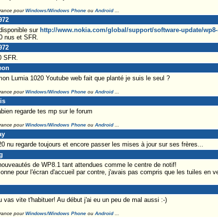
France pour
Windows/Windows Phone
ou
Android
...
972
disponible sur
http://www.nokia.com/global/support/software-update/wp8-s
0 nus et SFR.
972
20 SFR.
eon
 mon Lumia 1020 Youtube web fait que planté je suis le seul ?
France pour
Windows/Windows Phone
ou
Android
...
is
en regarde tes mp sur le forum
France pour
Windows/Windows Phone
ou
Android
...
ay
nu regarde toujours et encore passer les mises à jour sur ses frères...
g
s nouveautés de WP8.1 tant attendues comme le centre de notif!
nne pour l'écran d'accueil par contre, j'avais pas compris que les tuiles en v
 vas vite t'habituer! Au début j'ai eu un peu de mal aussi :-)
France pour
Windows/Windows Phone
ou
Android
...