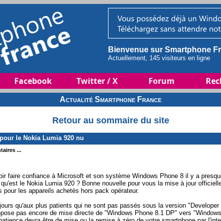
Bienvenue sur Smartphone Fr
Actuellement, 145 visiteurs en ligne
Facebook
Twitter / X
Forum
Rec
Actualité Smartphone France
Retour au sommaire du site
pour le Nokia Lumia 920 nu
aires ...
oir faire confiance à Microsoft et son système Windows Phone 8 il y a presqu
qu'est le Nokia Lumia 920 ? Bonne nouvelle pour vous la mise à jour officiel
 pour les appareils achetés hors pack opérateur.
jours qu'aux plus patients qui ne sont pas passés sous la version "Developer
ropose pas encore de mise directe de "Windows Phone 8.1 DP" vers "Window
atience devra être de mise ou la remise à zéro de votre smartphone par l'int