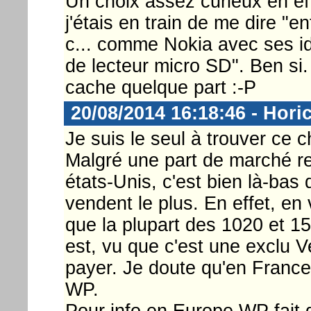
Un choix assez curieux en eff
j'étais en train de me dire "en
c... comme Nokia avec ses 
de lecteur micro SD". Ben si. 
cache quelque part :-P
20/08/2014 16:18:46 - Hori
Je suis le seul à trouver ce ch
Malgré une part de marché r
états-Unis, c'est bien là-ba
vendent le plus. En effet, en
que la plupart des 1020 et 1
est, vu que c'est une exclu V
payer. Je doute qu'en France
WP.
Pour info en Europe WP fait d