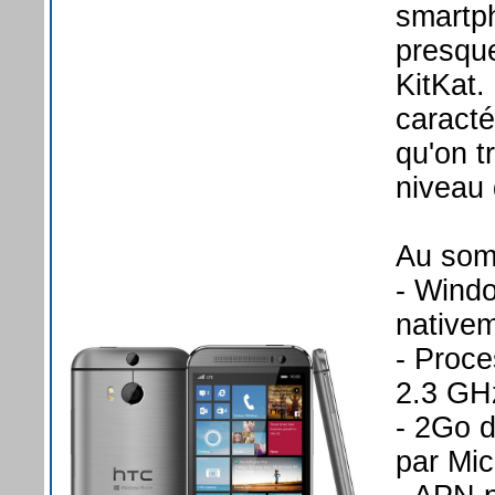
smartph
presque
KitKat
caracté
qu'on t
niveau 
Au somm
- Wind
native
- Proc
2.3 GH
- 2Go 
par Mi