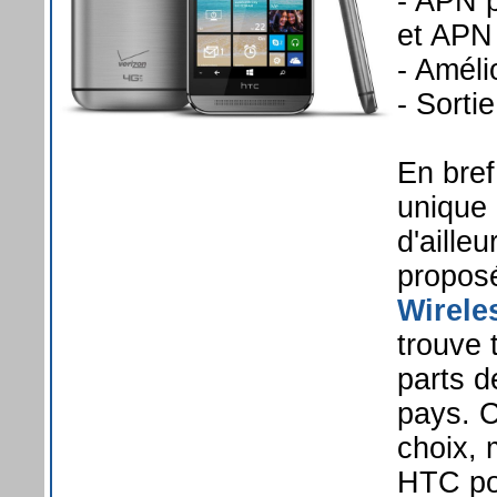
- APN p
et APN
- Amél
- Sorti
En bref
unique 
d'aille
proposé
Wirele
trouve 
parts 
pays. C
choix, 
HTC pou