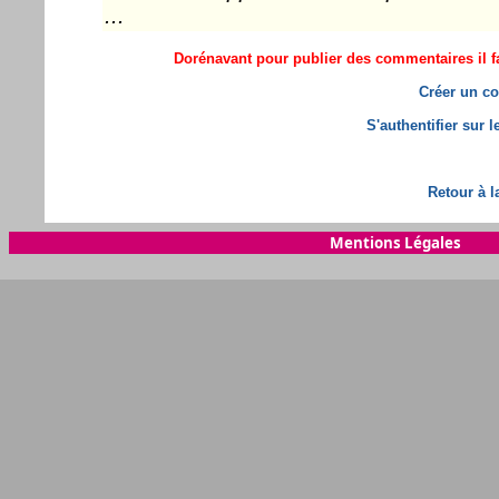
...
Dorénavant pour publier des commentaires il fa
Créer un co
S'authentifier sur 
Retour à l
Mentions Légales