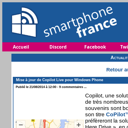
Accueil
Discord
Facebook
Twi
Actuali
Retour a
Mise à jour de Copilot Live pour Windows Phone
Publié le 21/08/2014 à 12:00 - 9 commentaires ...
Copilot, une solut
de très nombreuse
souvenirs sont b
son titre
CoPilot
préfèreront la s
Here Drive », en