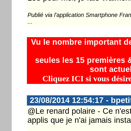
Publié via l'application Smartphone Fr
...
Vu le nombre important d
seules les 15 premières &
sont actue
Cliquez ICI si vous désir
23/08/2014 12:54:17 - bpeti
@Le renard polaire - Ce n'es
applis que je n'ai jamais inst