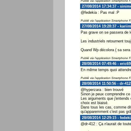
Publié via l'application Smartphone 
27/08/2014 17:34:37 - sini
@fedekia : Pas mal :P
Publié via l'application Smartphone 
27/08/2014 19:28:37 - karii
Pas grave on se passera de le
Les industriels retournent tou
Quand Wp décolora ( sa sera a
Publié via l'application Smartphone 
28/08/2014 07:49:46 - eric69
En même temps quoi attendre
Publié via l'application Smartphone 
28/08/2014 11:50:56 - dr-412
@hyperzara : bien trouvé
Sinon je peux comprendre ce q
Les arguments que j'entends c
choix est biaisé.
Dans tous les cas, comme dit p
qu'apparemment c'est pas grâc
28/08/2014 12:29:15 - fedeki
@dr-412 : Ça n'aurait de tout