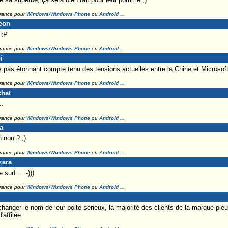
France pour
Windows/Windows Phone
ou
Android
...
meon
 :P
France pour
Windows/Windows Phone
ou
Android
...
i
as étonnant compte tenu des tensions actuelles entre la Chine et Microsoft (
France pour
Windows/Windows Phone
ou
Android
...
chat
..
France pour
Windows/Windows Phone
ou
Android
...
a
 non ? ;)
France pour
Windows/Windows Phone
ou
Android
...
zara
surf... :-)))
France pour
Windows/Windows Phone
ou
Android
...
changer le nom de leur boite sérieux, la majorité des clients de la marque ple
affilée.