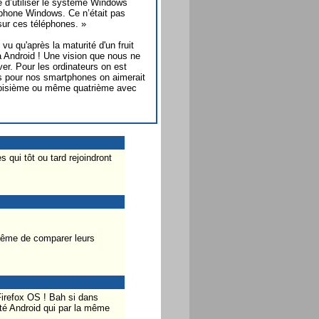
 d’utiliser le système Windows
léphone Windows. Ce n’était pas
sur ces téléphones. »
u qu'après la maturité d'un fruit
ra Android ! Une vision que nous ne
ver. Pour les ordinateurs on est
s pour nos smartphones on aimerait
troisième ou même quatrième avec
 qui tôt ou tard rejoindront
à même de comparer leurs
Firefox OS ! Bah si dans
té Android qui par la même