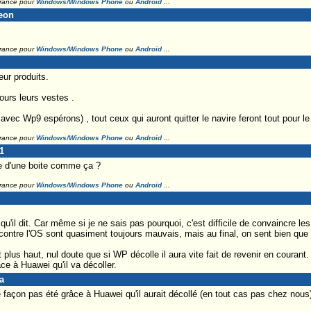
France pour
Windows/Windows Phone
ou
Android
...
meon
France pour
Windows/Windows Phone
ou
Android
...
m
ur produits.
jours leurs vestes .
vec Wp9 espérons) , tout ceux qui auront quitter le navire feront tout pour le
France pour
Windows/Windows Phone
ou
Android
...
1
 d'une boite comme ça ?
France pour
Windows/Windows Phone
ou
Android
...
u'il dit. Car même si je ne sais pas pourquoi, c'est difficile de convaincre 
ontre l'OS sont quasiment toujours mauvais, mais au final, on sent bien que 
lus haut, nul doute que si WP décolle il aura vite fait de revenir en courant. 
e à Huawei qu'il va décoller.
a
e façon pas été grâce à Huawei qu'il aurait décollé (en tout cas pas chez nous