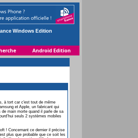
ance Windows Edition
herche
Android Edition
, à tort car c'est tout de même
amsung et Apple, un fabricant qui
de main morte quand il parle de sa
ourd’hui seuls 2 systèmes mobiles
t ! Concernant ce dernier il précise
 est plus que probable que ce soit les