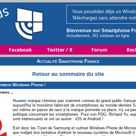
Bienvenue sur Smartphone Fr
Actuellement, 261 visiteurs en ligne
Facebook
Twitter / X
Forum
Rec
Actualité Smartphone France
Retour au sommaire du site
enterre Windows Phone !
aires ...
Huawei
marque chinoise pas vraiment connue du grand public français
aujourd'hui le troisième fabricant de smartphones au monde derrière S
est même en passe de ravir à la marque pommée sa place, n'y va pas 
politique concernant les smartphones. Pour son PDG, Richard Yu, auj
sont intéressants et ont un avenir : iOS et Android !
Exit donc les Tizen de Samsung et surtout Windows Phone de Microsof
que malgré leur tentative d'utiliser le nouveau système de Microsoft il