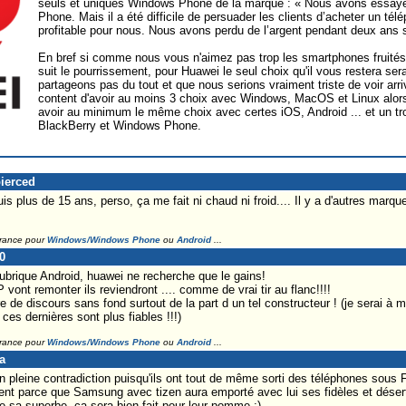
seuls et uniques Windows Phone de la marque : « Nous avons essayé
Phone. Mais il a été difficile de persuader les clients d’acheter un té
profitable pour nous. Nous avons perdu de l’argent pendant deux ans 
En bref si comme nous vous n'aimez pas trop les smartphones fruités v
suit le pourrissement, pour Huawei le seul choix qu'il vous restera se
partageons pas du tout et que nous serions vraiment triste de voir arri
content d'avoir au moins 3 choix avec Windows, MacOS et Linux alor
avoir au minimum le même choix avec certes iOS, Android ... et un 
BlackBerry et Windows Phone.
pierced
s plus de 15 ans, perso, ça me fait ni chaud ni froid.... Il y a d'autres marques
France pour
Windows/Windows Phone
ou
Android
...
0
rubrique Android, huawei ne recherche que le gains!
ont remonter ils reviendront .... comme de vrai tir au flanc!!!!
e de discours sans fond surtout de la part d un tel constructeur ! (je serai 
s dernières sont plus fiables !!!)
France pour
Windows/Windows Phone
ou
Android
...
a
n pleine contradiction puisqu'ils ont tout de même sorti des téléphones sous 
tent parce que Samsung avec tizen aura emporté avec lui ses fidèles et déser
 sa superbe, ça sera bien fait pour leur pomme ;)