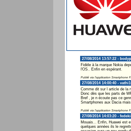
27/08/2014 13:57:22 - body
Fidèle à la marque Nokia depui
l'OS.. Enfin en espérant.
Publié via l'application Smartphone 
27/08/2014 14:00:40 - vathi1
Comme dit sur l article de la 
Donc dès que les parts de WP v
Bref , je n écoute pas ce genr
Smartphones aux Dacia mais ce
Publié via l'application Smartphone 
27/08/2014 14:03:20 - fedeki
Mouais... Enfin, Huawei est e
quelques années ils le regret
occasion aura un peu perdu de