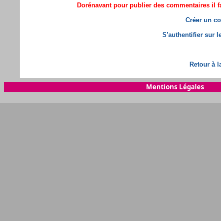
Dorénavant pour publier des commentaires il fa
Créer un co
S'authentifier sur 
Retour à l
Mentions Légales