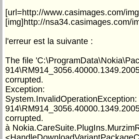
[url=http://www.casimages.com/im
[img]http://nsa34.casimages.com/
l'erreur est la suivante :
The file 'C:\ProgramData\Nokia\P
914\RM914_3056.40000.1349.2005_
corrupted.
Exception:
System.InvalidOperationException:
914\RM914_3056.40000.1349.2005_
corrupted.
à Nokia.CareSuite.PlugIns.Murzim
<HandleDownloadVariantPackageCo