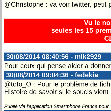
@Christophe : va voir twitter, petit
Vu le n
seules les 15 prem
Cl
30/08/2014 08:40:56 - mik2929
Pour ceux qui pense aider a donner
30/08/2014 09:04:36 - fedekia
@toto_O : Pour le problème de fichie
Histoire de savoir si le soucis vie
Publié via l'application Smartphone France pour