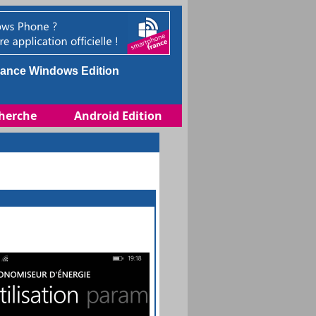
ance Windows Edition
herche
Android Edition