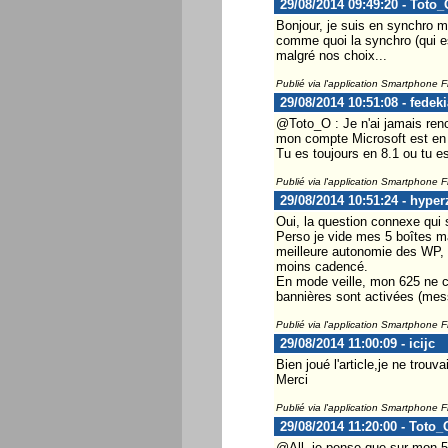
29/08/2014 09:49:20 - Toto_
Bonjour, je suis en synchro m
comme quoi la synchro (qui es
malgré nos choix...
Publié via l'application Smartphone 
29/08/2014 10:51:08 - fedeki
@Toto_O : Je n'ai jamais ren
mon compte Microsoft est en 
Tu es toujours en 8.1 ou tu es
Publié via l'application Smartphone 
29/08/2014 10:51:24 - hyper
Oui, la question connexe qui s
Perso je vide mes 5 boîtes mai
meilleure autonomie des WP, m
moins cadencé.
En mode veille, mon 625 ne co
bannières sont activées (mess
Publié via l'application Smartphone 
29/08/2014 11:00:09 - icijc
Bien joué l'article,je ne trou
Merci
Publié via l'application Smartphone 
29/08/2014 11:20:00 - Toto_
@All, je pense que sur mon 52