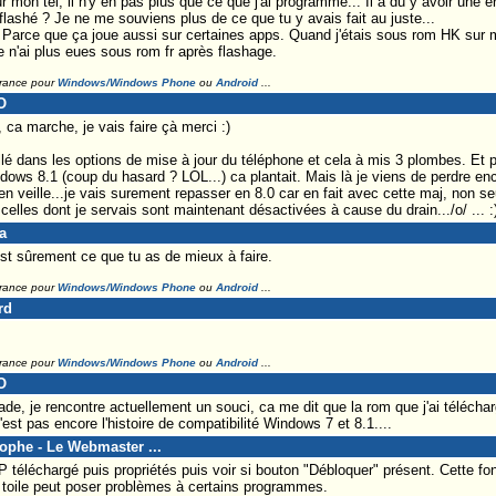
 mon tel, il n'y en pas plus que ce que j'ai programmé... Il a dû y avoir une erre
flashé ? Je ne me souviens plus de ce que tu y avais fait au juste...
Parce que ça joue aussi sur certaines apps. Quand j'étais sous rom HK sur m
je n'ai plus eues sous rom fr après flashage.
France pour
Windows/Windows Phone
ou
Android
...
O
a marche, je vais faire çà merci :)
lé dans les options de mise à jour du téléphone et cela à mis 3 plombes. Et par
ws 8.1 (coup du hasard ? LOL...) ca plantait. Mais là je viens de perdre en
l en veille...je vais surement repasser en 8.0 car en fait avec cette maj, non s
elles dont je servais sont maintenant désactivées à cause du drain.../o/ ... :
a
st sûrement ce que tu as de mieux à faire.
France pour
Windows/Windows Phone
ou
Android
...
rd
France pour
Windows/Windows Phone
ou
Android
...
O
ade, je rencontre actuellement un souci, ca me dit que la rom que j'ai télécha
est pas encore l'histoire de compatibilité Windows 7 et 8.1....
tophe - Le Webmaster ...
IP téléchargé puis propriétés puis voir si bouton "Débloquer" présent. Cette f
la toile peut poser problèmes à certains programmes.