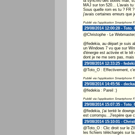
la synchro des boites mail, sur
MAJ sur ton 520... L'avais tu 
Sous quelle rom es tu ? FR ? 
j'avais certaines erreurs que 
Publié via l'application Smartphone 
29/08/2014 12:00:28 - Toto_
@Christophe - Le Webmaster, c
@fedekia, au départ je suis al
un Windows 7 vu que sur Windo
d'énergie est activée et le té
dont je ne me sers pas, mais c
29/08/2014 12:33:25 - fedeki
@Toto_O : Effectivement, c'e
Publié via l'application Smartphone 
29/08/2014 14:45:56 - decka
@fedekia : Pareil :)
Publié via l'application Smartphone 
29/08/2014 15:07:35 - Toto_
@fedekia, j'ai tenté le downgr
est corrompu...J'espère que c'
29/08/2014 15:10:01 - Chris
@Toto_O : Clic droit sur le Z
les fichiers téléchargés sur 