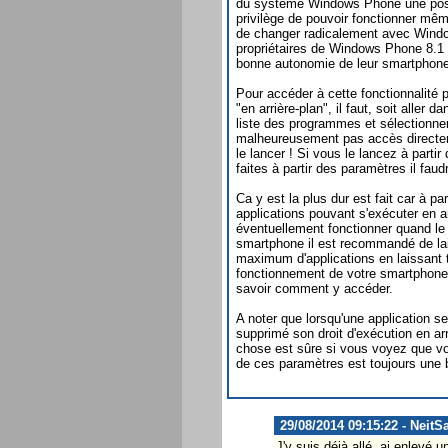
du système Windows Phone une possibi
privilège de pouvoir fonctionner même
de changer radicalement avec Windo
propriétaires de Windows Phone 8.1 n
bonne autonomie de leur smartphone
Pour accéder à cette fonctionnalité 
"en arrière-plan", il faut, soit aller
liste des programmes et sélectionn
malheureusement pas accès directem
le lancer ! Si vous le lancez à parti
faites à partir des paramètres il faud
Ca y est la plus dur est fait car à part
applications pouvant s'exécuter en ar
éventuellement fonctionner quand le
smartphone il est recommandé de lais
maximum d'applications en laissant t
fonctionnement de votre smartphone. P
savoir comment y accéder.
A noter que lorsqu'une application se
supprimé son droit d'exécution en ar
chose est sûre si vous voyez que vot
de ces paramètres est toujours une 
29/08/2014 09:15:22 - NeitS
J'y suis déjà allé, ai enlevé 