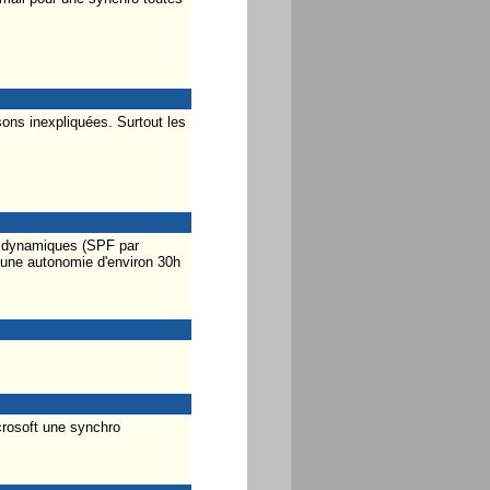
sons inexpliquées. Surtout les
les dynamiques (SPF par
 une autonomie d'environ 30h
rosoft une synchro