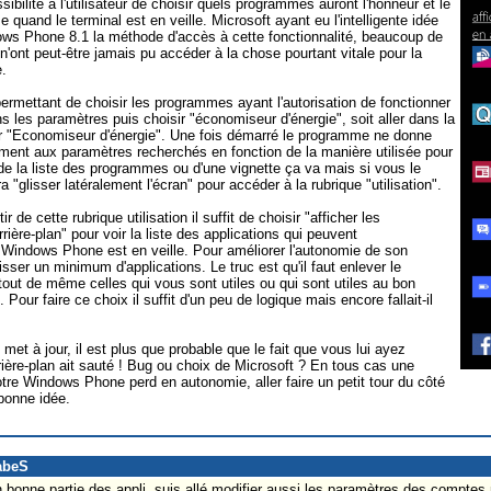
lité à l'utilisateur de choisir quels programmes auront l'honneur et le
 quand le terminal est en veille. Microsoft ayant eu l'intelligente idée
ws Phone 8.1 la méthode d'accès à cette fonctionnalité, beaucoup de
'ont peut-être jamais pu accéder à la chose pourtant vitale pour la
.
permettant de choisir les programmes ayant l'autorisation de fonctionner
 dans les paramètres puis choisir "économiseur d'énergie", soit aller dans la
er "Economiseur d'énergie". Une fois démarré le programme ne donne
ent aux paramètres recherchés en fonction de la manière utilisée pour
r de la liste des programmes ou d'une vignette ça va mais si vous le
ra "glisser latéralement l'écran" pour accéder à la rubrique "utilisation".
ir de cette rubrique utilisation il suffit de choisir "afficher les
rière-plan" pour voir la liste des applications qui peuvent
 Windows Phone est en veille. Pour améliorer l'autonomie de son
ser un minimum d'applications. Le truc est qu'il faut enlever le
out de même celles qui vous sont utiles ou qui sont utiles au bon
our faire ce choix il suffit d'un peu de logique mais encore fallait-il
 met à jour, il est plus que probable que le fait que vous lui ayez
rière-plan ait sauté ! Bug ou choix de Microsoft ? En tous cas une
re Windows Phone perd en autonomie, aller faire un petit tour du côté
bonne idée.
abeS
un bonne partie des appli, suis allé modifier aussi les paramètres des comptes