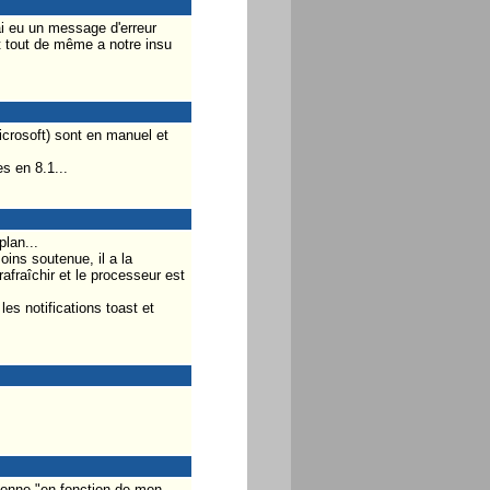
ai eu un message d'erreur
t tout de même a notre insu
crosoft) sont en manuel et
s en 8.1...
plan...
ins soutenue, il a la
afraîchir et le processeur est
s notifications toast et
ionne "en fonction de mon