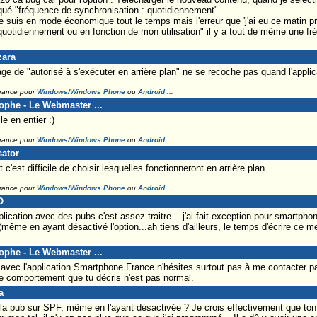
diqué "fréquence de synchronisation : quotidiennement" .
e suis en mode économique tout le temps mais l'erreur que 'j'ai eu ce matin pro
"quotidiennement ou en fonction de mon utilisation" il y a tout de même une fr
zara
 de "autorisé à s'exécuter en arrière plan" ne se recoche pas quand l'applica
France pour
Windows/Windows Phone
ou
Android
...
tophe - Le Webmaster ...
le en entier :)
France pour
Windows/Windows Phone
ou
Android
...
sator
 c'est difficile de choisir lesquelles fonctionneront en arrière plan
France pour
Windows/Windows Phone
ou
Android
...
O
lication avec des pubs c'est assez traitre....j'ai fait exception pour smartphone
 !(même en ayant désactivé l'option...ah tiens d'ailleurs, le temps d'écrire ce 
tophe - Le Webmaster ...
vec l'application Smartphone France n'hésites surtout pas à me contacter par 
 le comportement que tu décris n'est pas normal.
a
la pub sur SPF, même en l'ayant désactivée ? Je crois effectivement que ton