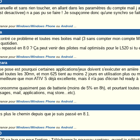
O
anuelle et sans rien toucher, en allant dans les paramètres du compte mail j 
t desactivee) n a pas pu se faire ! Je soupçonne donc qu'une synchro se fai
France pour
Windows/Windows Phone
ou
Android
...
a
contré ce problème et toutes mes boites mail (3 sans compter mon compte Mi
quotidien.
 repassé en 8.0 ? Ça peut venir des pilotes mal optimisés pour le L520 si tu e
France pour
Windows/Windows Phone
ou
Android
...
zara
e pose est pourquoi certaines applications/jeux doivent s'exécuter en arrière 
l toutes les 30mn, et mon 625 tient au moins 2 jours en utilisation plus ou mo
eilleure que mon ATIV S déjà excellente, mais il n'a pas d'écran hd ready à r
nsomme quasiment pas de batterie (moins de 5% en 8h), et pourtant toutes le
ages, mail, applications, maj store...etc).
France pour
Windows/Windows Phone
ou
Android
...
vais plus le chemin depuis que je suis passé en 8.1.
France pour
Windows/Windows Phone
ou
Android
...
O
0 ca bug car pour l'option : Télécharger le nouveau contenu, quand je séléct