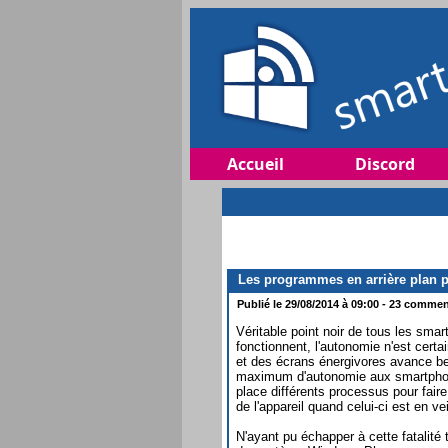
Accueil
Discord
Les programmes en arrière plan pe
Publié le 29/08/2014 à 09:00 - 23 comment
Véritable point noir de tous les sma
fonctionnent, l'autonomie n'est cert
et des écrans énergivores avance bea
maximum d'autonomie aux smartphone
place différents processus pour fair
de l'appareil quand celui-ci est en vei
N'ayant pu échapper à cette fatalité