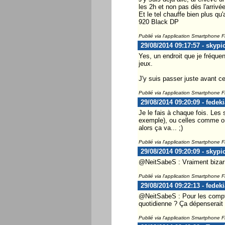
les 2h et non pas dès l'arrivé
Et le tel chauffe bien plus qu'
920 Black DP
Publié via l'application Smartphone 
29/08/2014 09:17:57 - skypi
Yes, un endroit que je fréque
jeux.
J'y suis passer juste avant cet
Publié via l'application Smartphone 
29/08/2014 09:20:09 - fedeki
Je le fais à chaque fois. Les 
exemple), ou celles comme on
alors ça va... ;)
Publié via l'application Smartphone 
29/08/2014 09:20:09 - skypi
@NeitSabeS : Vraiment bizarre
Publié via l'application Smartphone 
29/08/2014 09:22:13 - fedeki
@NeitSabeS : Pour les compte
quotidienne ? Ça dépenserait 
Publié via l'application Smartphone 