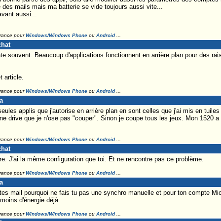
e des mails mais ma batterie se vide toujours aussi vite...
avant aussi...
France pour
Windows/Windows Phone
ou
Android
...
chat
nte souvent. Beaucoup d'applications fonctionnent en arrière plan pour des rai
 article.
France pour
Windows/Windows Phone
ou
Android
...
a
seules applis que j'autorise en arrière plan en sont celles que j'ai mis en tui
e drive que je n'ose pas "couper". Sinon je coupe tous les jeux. Mon 1520 a
France pour
Windows/Windows Phone
ou
Android
...
chat
. J'ai la même configuration que toi. Et ne rencontre pas ce problème.
France pour
Windows/Windows Phone
ou
Android
...
a
s mail pourquoi ne fais tu pas une synchro manuelle et pour ton compte Mic
moins d'énergie déjà...
France pour
Windows/Windows Phone
ou
Android
...