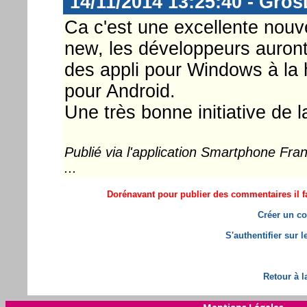
14/11/2014 13:25:40 - Gro
Ca c'est une excellente nouve
new, les développeurs auron
des appli pour Windows à la h
pour Android.
Une très bonne initiative de l
Publié via l'application Smartphone Fr
...
Dorénavant pour publier des commentaires il fa
Créer un co
S'authentifier sur 
Retour à l