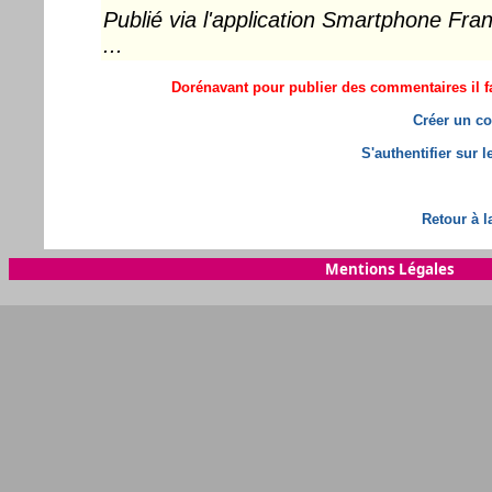
Publié via l'application Smartphone Fr
...
Dorénavant pour publier des commentaires il fa
Créer un co
S'authentifier sur 
Retour à l
Mentions Légales