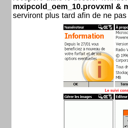
mxipcold_oem_10.provxml & 
serviront plus tard afin de ne pa
Le suivi con