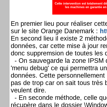
Cette intervention est totalement 
les machines en garantie en 
En premier lieu pour réaliser cette
sur le site Orange Danemark :
ht
En second lieu il existe 2 métho
données, car cette mise à jour 
donc suppremsion de toutes les 
- On sauvegarde la zone IPSM d
'menu debug' ce qui permettra une
données. Cette personnellement
pas de trop car on sait tous très
veulent dire.
- En seconde méthode, celle que 
récupère dans le dossier \Window