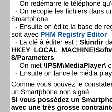
- On redémarre le téléphone qu'o
- On recopie les fichiers dans u
Smartphone
- Ensuite on édite la base de re
soit avec
PHM Registry Editor
- La clé à éditer est :
Skindir
da
HKEY_LOCAL_MACHINE/Softwar
8/Parameters
- On met
\IPSM\MediaPlayer\
c
- Ensuite on lance le média playe
Comme vous pouvez le constater 
un Smartphone non signé.
Si vous possédez un Smartphone
avec une très grosse contraint