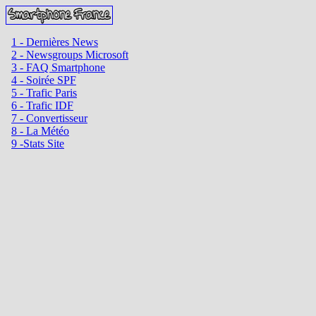
1 - Dernières News
2 - Newsgroups Microsoft
3 - FAQ Smartphone
4 - Soirée SPF
5 - Trafic Paris
6 - Trafic IDF
7 - Convertisseur
8 - La Météo
9 -Stats Site