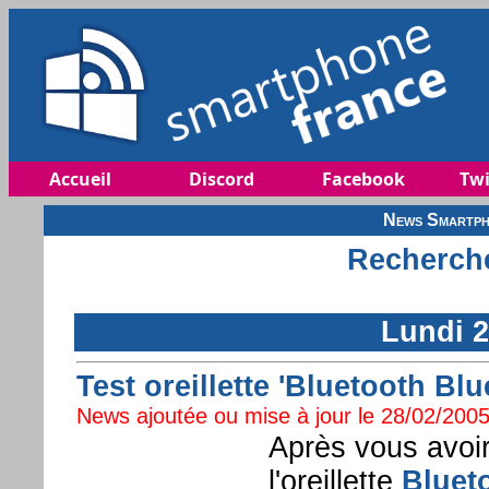
Accueil
Discord
Facebook
Twi
News Smartph
Recherche
Lundi 2
Test oreillette 'Bluetooth Blu
News ajoutée ou mise à jour le 28/02/2005
Après vous avoir
l'oreillette
Bluet