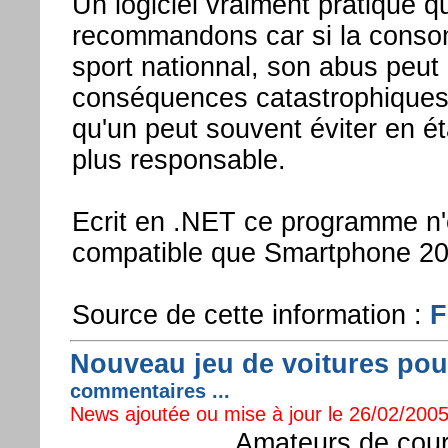
Un logiciel vraiment pratique 
recommandons car si la consom
sport nationnal, son abus peut
conséquences catastrophiques
qu'un peut souvent éviter en é
plus responsable.
Ecrit en .NET ce programme n
compatible que Smartphone 20
Source de cette information :
F
Nouveau jeu de voitures pou
commentaires ...
News ajoutée ou mise à jour le 26/02/2005
Amateurs de cour