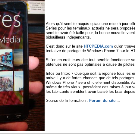
Alors qu'il semble acquis qu'aucune mise à jour of
Series pour les terminaux actuels ne sera propos
semble avoir été taillé pour, la bonne nouvelle vie
bidouilleurs indépendants.
C'est donc sur le site
HTCPEDIA.com
qu'on trouve
tentative de portage de Windows Phone 7 sur le H
Si l'on en croit leurs dire tout semble fonctionner 
obtenues ne sont pas optimales à cause de pilotes
Infos ou Intox ? Quelque soit la réponse tous les es
arrive il y a de fortes chances que de tels portage
Windows Phone 7 sera officiellement disponible. A
même de très vieux, possèdent des mises à jour v
les fabricants semblent avoir baiisé les bras depui
Source de l'information :
Forum du site
...