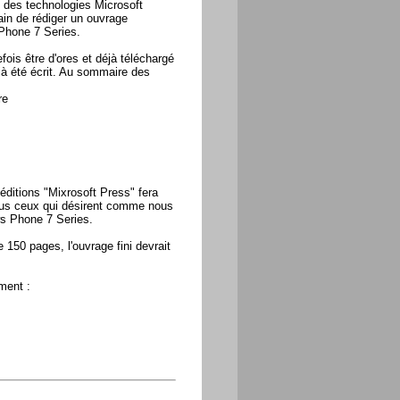
 des technologies Microsoft
in de rédiger un ouvrage
hone 7 Series.
ois être d'ores et déjà téléchargé
éjà été écrit. Au sommaire des
re
ditions "Mixrosoft Press" fera
ous ceux qui désirent comme nous
s Phone 7 Series.
150 pages, l'ouvrage fini devrait
ment :