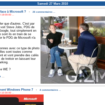
Samedi 27 Mars 2010
face à Microsoft ?
-
26 commentaires ...
 19:00:00 ...
ler que d'autres. C'est par
n voit Steve Jobs, PDG de
Google, tout simplement en
 sont ils en train de se
r le PDG de Microsoft n'a
sonnes avec ce type de photo
 elles sont toutes comme
nt et vont prendre des cafés
e trottoir en laissant leur
arking.
 ce WE ?
o
...
ement Windows Phone 7
-
4 commentaires ...
 10:30:00 ...