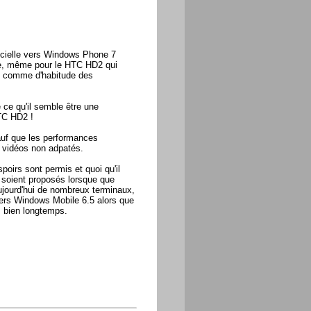
ficielle vers Windows Phone 7
ée, même pour le HTC HD2 qui
nt comme d'habitude des
 ce qu'il semble être une
TC HD2 !
sauf que les performances
 vidéos non adpatés.
poirs sont permis et quoi qu'il
s soient proposés lorsque que
ujourd'hui de nombreux terminaux,
ers Windows Mobile 6.5 alors que
s bien longtemps.