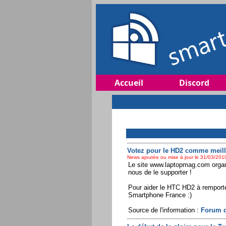
Accueil
Discord
Votez pour le HD2 comme meil
News ajoutée ou mise à jour le 31/03/2010
Le site www.laptopmag.com organi
nous de le supporter !
Pour aider le HTC HD2 à remporte
Smartphone France :)
Source de l'information :
Forum d