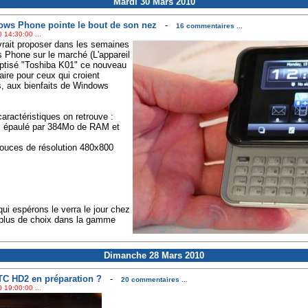
Mardi 30 Mars 2010
ws Phone pointe le bout de son nez
-
16 commentaires ...
 14:30:00 ...
vrait proposer dans les semaines
 Phone sur le marché (L'appareil
aptisé "Toshiba K01" ce nouveau
aire pour ceux qui croient
s, aux bienfaits de Windows
ractéristiques on retrouve :
 épaulé par 384Mo de RAM et
pouces de résolution 480x800
ui espérons le verra le jour chez
 plus de choix dans la gamme
Dimanche 28 Mars 2010
C HD2 en préparation ?
-
20 commentaires ...
 19:00:00 ...