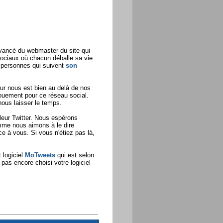
avancé du webmaster du site qui
ociaux où chacun déballe sa vie
 personnes qui suivent
son
our nous est bien au delà de nos
ouement pour ce réseau social.
nous laisser le temps.
leur Twitter. Nous espérons
mme nous aimons à le dire
e à vous. Si vous n'étiez pas là,
t logiciel
MoTweets
qui est selon
pas encore choisi votre logiciel