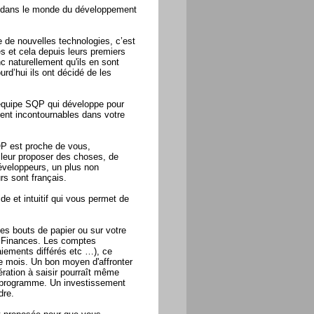
e dans le monde du développement
de nouvelles technologies, c’est
s et cela depuis leurs premiers
naturellement qu'ils en sont
rd’hui ils ont décidé de les
 l'équipe SQP qui développe pour
ment incontournables dans votre
QP est proche de vous,
leur proposer des choses, de
éveloppeurs, un plus non
rs sont français.
ide et intuitif qui vous permet de
es bouts de papier ou sur votre
 Finances. Les comptes
paiements différés etc …), ce
de mois. Un bon moyen d'affronter
pération à saisir pourraît même
e programme. Un investissement
dre.