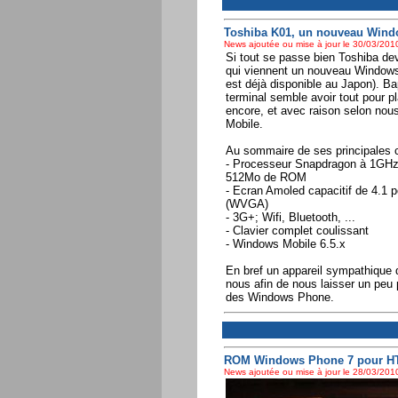
Toshiba K01, un nouveau Windo
News ajoutée ou mise à jour le 30/03/2010
Si tout se passe bien Toshiba de
qui viennent un nouveau Windows
est déjà disponible au Japon). B
terminal semble avoir tout pour pl
encore, et avec raison selon nou
Mobile.
Au sommaire de ses principales ca
- Processeur Snapdragon à 1GHz
512Mo de ROM
- Ecran Amoled capacitif de 4.1 
(WVGA)
- 3G+; Wifi, Bluetooth, ...
- Clavier complet coulissant
- Windows Mobile 6.5.x
En bref un appareil sympathique q
nous afin de nous laisser un peu
des Windows Phone.
ROM Windows Phone 7 pour HT
News ajoutée ou mise à jour le 28/03/2010