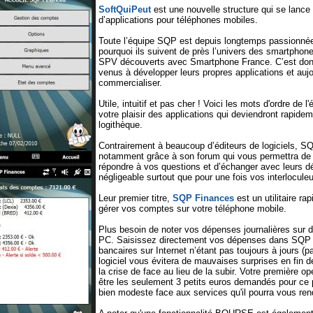
SoftQuiPeut
est une nouvelle structure qui se lanc
d’applications pour téléphones mobiles.
Toute l’équipe SQP est depuis longtemps passionnée 
pourquoi ils suivent de près l’univers des smartphone
SPV découverts avec Smartphone France. C’est donc 
venus à développer leurs propres applications et aujou
commercialiser.
Utile, intuitif et pas cher ! Voici les mots d'ordre de
votre plaisir des applications qui deviendront rapide
logithèque.
Contrairement à beaucoup d’éditeurs de logiciels, S
notamment grâce à son forum qui vous permettra de 
répondre à vos questions et d’échanger avec leurs d
négligeable surtout que pour une fois vos interloculeu
Leur premier titre,
SQP Finances
est un utilitaire rap
gérer vos comptes sur votre téléphone mobile.
Plus besoin de noter vos dépenses journalières sur d
PC. Saisissez directement vos dépenses dans SQP
bancaires sur Internet n’étant pas toujours à jours (
logiciel vous évitera de mauvaises surprises en fin 
la crise de face au lieu de la subir. Votre première o
être les seulement 3 petits euros demandés pour c
bien modeste face aux services qu'il pourra vous ren