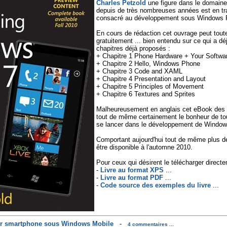
Charles Petzold
une figure dans le domaine
depuis de très nombreuses années est en tra
consacré au développement sous Windows P
En cours de rédaction cet ouvrage peut toutef
gratuitement ... bien entendu sur ce qui a d
chapitres déjà proposés :
+ Chapitre 1 Phone Hardware + Your Softwa
+ Chapitre 2 Hello, Windows Phone
+ Chapitre 3 Code and XAML
+ Chapitre 4 Presentation and Layout
+ Chapitre 5 Principles of Movement
+ Chapitre 6 Textures and Sprites
Malheureusement en anglais cet eBook des é
tout de même certainement le bonheur de t
se lancer dans le développement de Window
Comportant aujourd'hui tout de même plus de 
être disponible à l'automne 2010.
Pour ceux qui désirent le télécharger directe
-
Livre au format XPS
...
-
Livre au format PDF
...
-
Code source des exemples du livre
...
ur smartphone sous Windows Mobile
-
4 commentaires ...