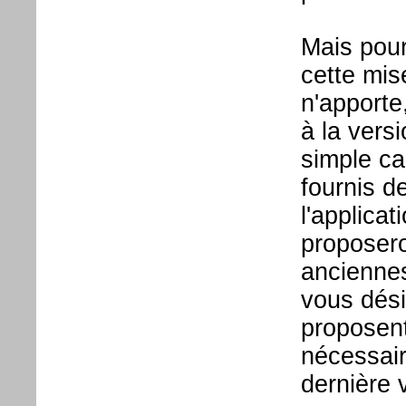
Mais pourq
cette mis
n'apporte
à la vers
simple c
fournis d
l'applica
proposero
anciennes
vous dés
proposent
nécessair
dernière v