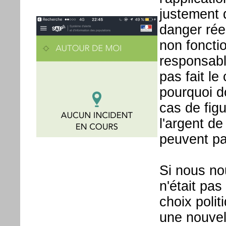
justement d
danger réel
non foncti
responsable
pas fait le
pourquoi d
cas de figu
l'argent d
peuvent pas
Si nous nou
n'était pa
choix polit
une nouvell