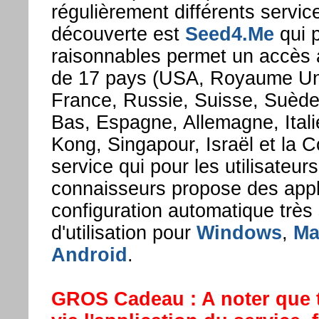
régulièrement différents servic
découverte est
Seed4.Me
qui p
raisonnables permet un accès à 
de 17 pays (USA, Royaume Un
France, Russie, Suisse, Suède
Bas, Espagne, Allemagne, Itali
Kong, Singapour, Israël et la 
service qui pour les utilisateur
connaisseurs propose des appl
configuration automatique très
d'utilisation pour
Windows
,
Ma
Android
.
GROS Cadeau : A noter que t