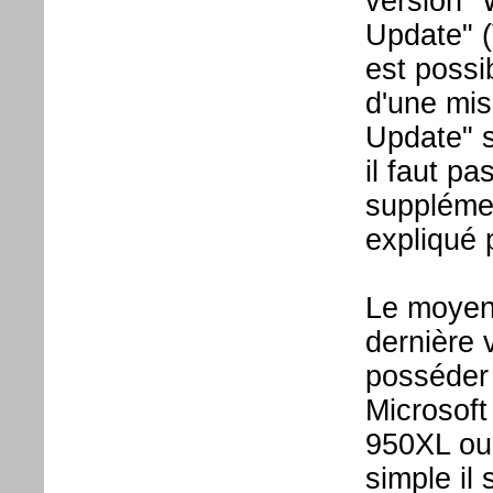
version 
Update" (
est possi
d'une mis
Update" s
il faut p
supplémen
expliqué 
Le moyen 
dernière 
posséder 
Microsoft
950XL ou 
simple il 