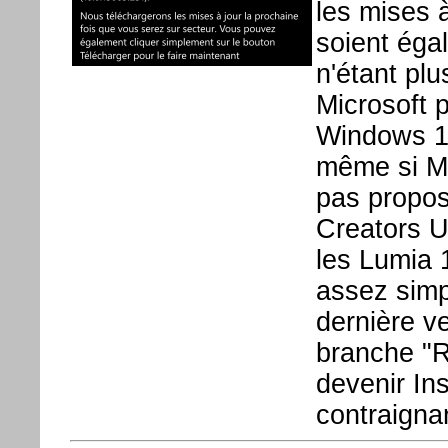
les mises 
soient éga
n'étant plu
Microsoft p
Windows 10
même si Mi
pas propos
Creators U
les Lumia 
assez simpl
dernière v
branche "R
devenir In
contraignan