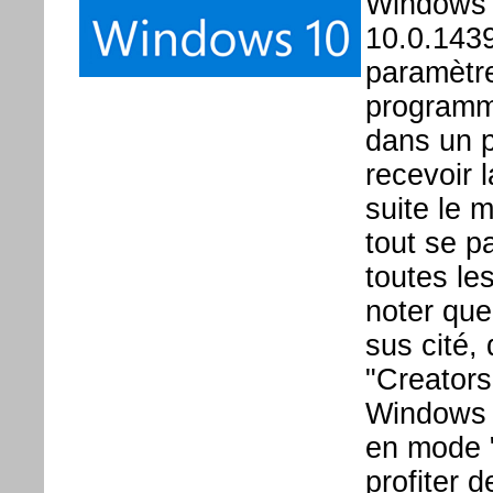
Windows 1
10.0.14393
paramètre
programm
dans un p
recevoir 
suite le 
tout se p
toutes le
noter que
sus cité,
"Creator
Windows I
en mode "
profiter 