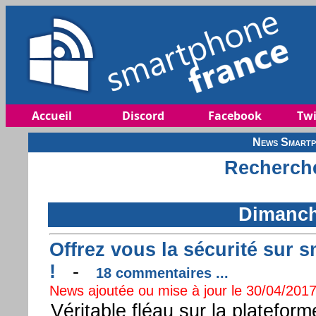
Accueil
Discord
Facebook
Twi
News Smartp
Recherche
Dimanch
Offrez vous la sécurité sur
!
-
18 commentaires ...
News ajoutée ou mise à jour le 30/04/2017
Véritable fléau sur la plateform