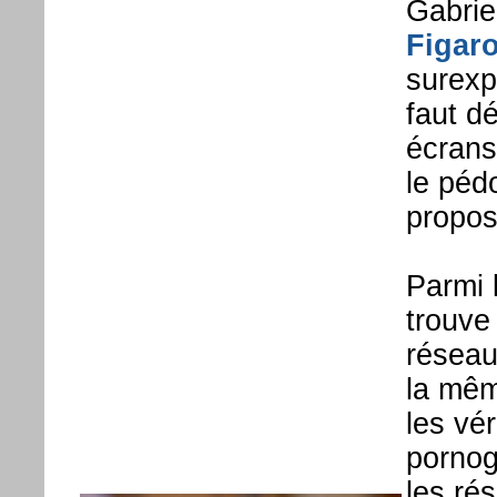
Gabrie
Figar
surexp
faut d
écrans
le péd
propos
Parmi 
trouve
réseau
la mêm
les vér
pornog
les ré