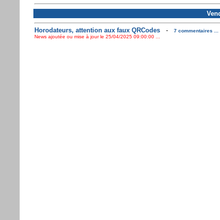
Vend
Horodateurs, attention aux faux QRCodes
-
7 commentaires ...
News ajoutée ou mise à jour le 25/04/2025 09:00:00 ...