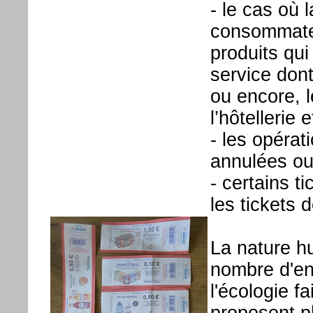
- le cas où 
consommateu
produits qui
service dont
ou encore, l
l’hôtellerie 
- les opérat
annulées ou
- certains 
les tickets 
La nature hu
nombre d'en
l'écologie f
proposent p