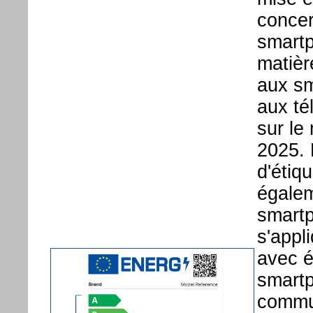
concer
smartp
matièr
aux sm
aux té
sur le
2025. 
d'étiq
égalem
smartp
s'appl
avec é
smartp
commun