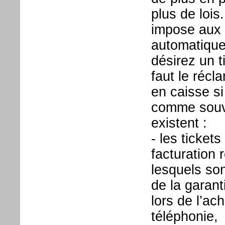
plus de lois.
impose aux 
automatique
désirez un t
faut le récl
en caisse si
comme souve
existent :
- les ticket
facturation
lesquels son
de la garant
lors de l’ac
téléphonie,