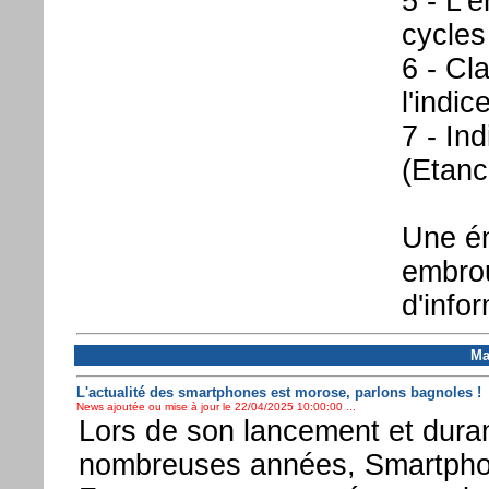
5 - L'
cycles
6 - Cl
l'indic
7 - In
(Etanc
Une én
embrou
d'infor
Ma
L'actualité des smartphones est morose, parlons bagnoles !
News ajoutée ou mise à jour le 22/04/2025 10:00:00 ...
Lors de son lancement et dura
nombreuses années, Smartph