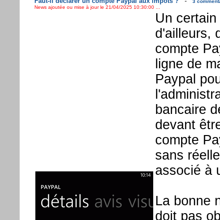
Faut-il déclarer un compte Paypal aux impôts ?
-
3 commentai
News ajoutée ou mise à jour le 21/04/2025 10:30:00 ...
Un certain
d'ailleurs,
compte Pay
ligne de ma
Paypal pou
l'administ
bancaire d
devant être
compte Pay
sans réell
associé à 
La bonne n
doit pas ob