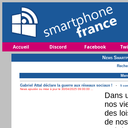
Accueil
Discord
Facebook
Twi
News Smartp
Reche
Merc
Gabriel Attal déclare la guerre aux réseaux sociaux !
-
5 com
News ajoutée ou mise à jour le 30/04/2025 09:00:00 ...
Dans u
nos vi
des loi
de nos