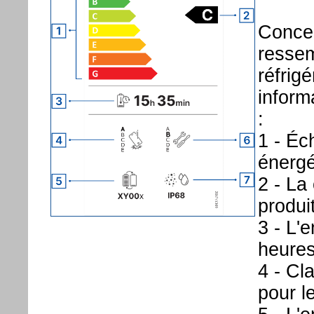
Concer
ressem
réfrig
inform
:
1 - Éc
énergé
2 - La
produi
3 - L'
heures
4 - Cla
pour l