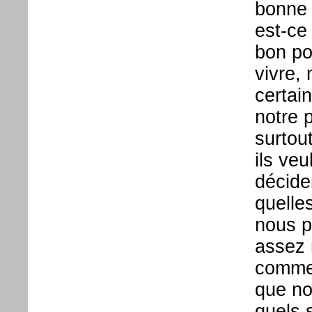
bonne 
est-ce
bon po
vivre,
certai
notre 
surtou
ils veu
décide
quelle
nous p
assez r
commen
que no
quels 