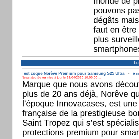
monde de pl
pouvons pass
dégâts mais 
faut en êtr
plus surveil
smartphones
Lu
Test coque Norêve Premium pour Samsung S25 Ultra
-
9 c
News ajoutée ou mise à jour le 28/04/2025 10:00:00 ...
Marque que nous avons découve
plus de 20 ans déjà, Norêve qui
l’époque Innovacases, est un
française de la prestigieuse b
Saint Tropez qui s’est spéciali
protections premium pour smar