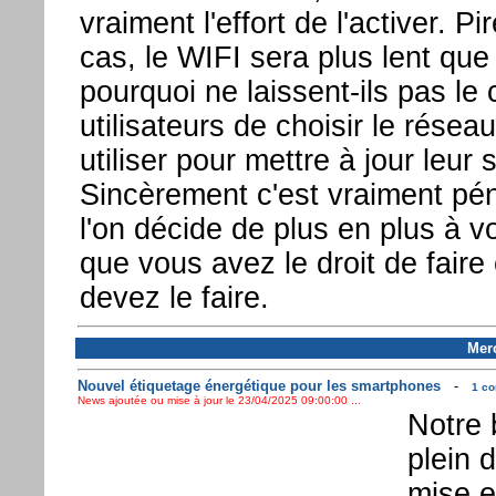
vraiment l'effort de l'activer. P
cas, le WIFI sera plus lent que
pourquoi ne laissent-ils pas le 
utilisateurs de choisir le réseau
utiliser pour mettre à jour leur
Sincèrement c'est vraiment pé
l'on décide de plus en plus à v
que vous avez le droit de fair
devez le faire.
Merc
Nouvel étiquetage énergétique pour les smartphones
-
1 co
News ajoutée ou mise à jour le 23/04/2025 09:00:00 ...
Notre 
plein 
mise e