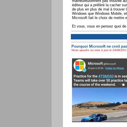
malheureusement pas trouvée autre
éditeur qui a préféré la cacher s
de plus en plus de mal à trouver 
Windows que Windows Mobile, et q
Microsoft fait le choix de mettre 
Et vous, vous en pensez quoi de 
Pourquoi Microsoft ne croit pas
News ajoutée ou mise à jour le 24/06/2017