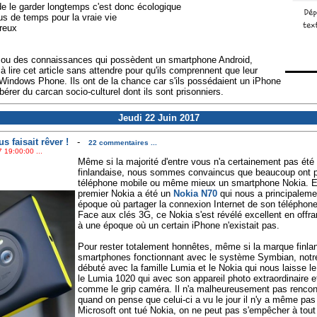
 le garder longtemps c'est donc écologique
s de temps pour la vraie vie
reux
ou des connaissances qui possèdent un smartphone Android,
 à lire cet article sans attendre pour qu'ils comprennent que leur
 Windows Phone. Ils ont de la chance car s'ils possédaient un iPhone
libérer du carcan socio-culturel dont ils sont prisonniers.
Jeudi 22 Juin 2017
s faisait rêver !
-
22 commentaires ...
 19:00:00 ...
Même si la majorité d'entre vous n'a certainement pas été
finlandaise, nous sommes convaincus que beaucoup ont p
téléphone mobile ou même mieux un smartphone Nokia. En
premier Nokia a été un
Nokia N70
qui nous a principalem
époque où partager la connexion Internet de son téléphone m
Face aux clés 3G, ce Nokia s'est révélé excellent en offra
à une époque où un certain iPhone n'existait pas.
Pour rester totalement honnêtes, même si la marque finlan
smartphones fonctionnant avec le système Symbian, notre
débuté avec la famille Lumia et le Nokia qui nous laisse l
le Lumia 1020 qui avec son appareil photo extraordinaire e
comme le grip caméra. Il n'a malheureusement pas rencontr
quand on pense que celui-ci a vu le jour il n'y a même pas
Microsoft ont tué Nokia, on ne peut pas s'empêcher à tout l