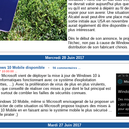
ne devrait valoir aujourd'hui plus que
vu qu'il est amené à dépérir au fil 
espoir pour son avenir. Une situation
Alcatel avait peut-être une place m
sortie initiale aux USA en novembre 
aurait également dû être disponible c
plus intéressant.
Dès le début de son annonce, le pro
l'échec, non pas à cause de Window
distribution de son fabricant chinois.
Mercredi 28 Juin 2017
ows 10 Mobile disponible
-
56 commentaires ...
 10:00:00 ...
Microsoft vient de déployer la mise à jour de Windows 10 à
 informatiques fonctionnant avec ce système d'exploitation
es, ...). Avec la prolifération de virus de plus en plus virulents,
 que conseillé de réaliser ces mises à jour dont le but principal est
 surtout de combler les failles de sécurités connues.
ndows 10 Mobile, même si Microsoft envisagerait de lui proposer un
iciter de cette situation où Microsoft propose toujours des mises à
10 Mobile en en faisant ainsi le système mobile le plus sécurisé ...
 pirater ;)
Mardi 27 Juin 2017