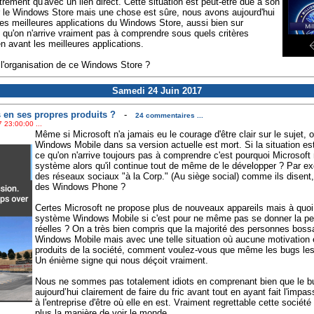
ment qu'avec un lien direct. Cette situation est peut-être due à son
ur le Windows Store mais une chose est sûre, nous avons aujourd'hui
les meilleures applications du Windows Store, aussi bien sur
u'on n'arrive vraiment pas à comprendre sous quels critères
en avant les meilleures applications.
l'organisation de ce Windows Store ?
Samedi 24 Juin 2017
 en ses propres produits ?
-
24 commentaires ...
 23:00:00 ...
Même si Microsoft n'a jamais eu le courage d'être clair sur le sujet, 
Windows Mobile dans sa version actuelle est mort. Si la situation est 
ce qu'on n'arrive toujours pas à comprendre c'est pourquoi Microsoft 
système alors qu'il continue tout de même de le développer ? Par e
des réseaux sociaux "à la Corp." (Au siège social) comme ils disent, 
des Windows Phone ?
Certes Microsoft ne propose plus de nouveaux appareils mais à quoi
système Windows Mobile si c'est pour ne même pas se donner la pein
réelles ? On a très bien compris que la majorité des personnes boss
Windows Mobile mais avec une telle situation où aucune motivation en 
produits de la société, comment voulez-vous que même les bugs les p
Un énième signe qui nous déçoit vraiment.
Nous ne sommes pas totalement idiots en comprenant bien que le bu
aujourd’hui clairement de faire du fric avant tout en ayant fait l'impa
à l'entreprise d'être où elle en est. Vraiment regrettable cette société 
plus la manière de voir le monde.