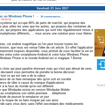
Vendredi 23 Juin 2017
tez un Windows Phone !
-
35 commentaires ...
 09:00:00 ...
 système qui occupe 80% de parts de marché, qui propose des
ns plus utiles les unes que les autres, qui propose des centaines de
ours, qui propose des applications qui sont très régulièrement mises à
smartphones différents, ... nous avons une solution pour vous libérer
re, cet endroit magnifique où l'on peut trouver toutes les
évision, que nous est venue l'idée de cet article. En effet l'application
nnamment toujours disponible, vous promet de vous faciliter la vie en
es entre votre smartphone Android et votre futur Windows Phone.
n Windows Phone si le monde Android est si magique ? Bonne
choix qui peut paraître étonnant mais qui n'est pas dénué de sens.
devraient vous permettre de prendre la bonne décision :
out ce qui est rare a de la valeur
ance de se faire remarquer dès qu'on sort en société
ance de râler à cause du manque d'applications
 à la face du monde qu'on est différent
r que Windaube existe en version Windaube Mobile
u smartphone son utilité première ... téléphoner
itude de pouvoir le remplacer un jour
 le risque de se faire moquer par ses amis
de sans virus donc sans l'effet secondaire des médicaments