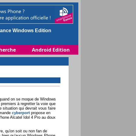
ance Windows Edition
herche
Android Edition
 quand on se moque de Windows
remiers à regretter la voie que
e situation qui devrait vous faire
lemande
cyberport
propose en
one Alcatel Idol 4 Pro au doux
re, qu'on soit ou non fan de
ès bien qu'aucun Windows Phone