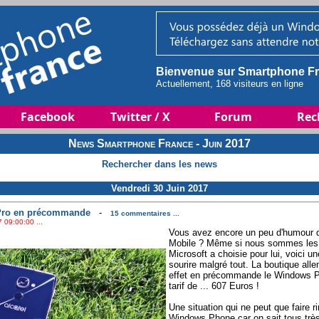
Bienvenue sur Smartphone Fr
Actuellement, 168 visiteurs en ligne
Facebook
Twitter / X
Forum
Rec
News Smartphone France - Juin 2017
Rechercher dans les news
Vendredi 30 Juin 2017
4 Pro en précommande
-
15 commentaires ...
 09:00:00 ...
Vous avez encore un peu d'humour
Mobile ? Même si nous sommes les p
Microsoft a choisie pour lui, voici un
sourire malgré tout. La boutique al
effet en précommande le Windows Ph
tarif de ... 607 Euros !
Une situation qui ne peut que faire ri
Windows Phone car on sait tous tr