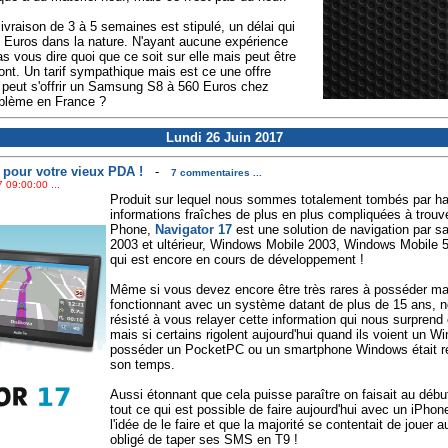
ivraison de 3 à 5 semaines est stipulé, un délai qui
0 Euros dans la nature. N'ayant aucune expérience
s vous dire quoi que ce soit sur elle mais peut être
ront. Un tarif sympathique mais est ce une offre
 peut s'offrir un Samsung S8 à 560 Euros chez
roblème en France ?
Lundi 26 Juin 2017
 pour votre vieux PDA !
-
7 commentaires ...
 09:00:00 ...
Produit sur lequel nous sommes totalement tombés par ha
informations fraîches de plus en plus compliquées à trou
Phone,
Navigator 17
est une solution de navigation par s
2003 et ultérieur, Windows Mobile 2003, Windows Mobile 
qui est encore en cours de développement !
Même si vous devez encore être très rares à posséder mais 
fonctionnant avec un système datant de plus de 15 ans, 
résisté à vous relayer cette information qui nous surprend 
mais si certains rigolent aujourd'hui quand ils voient un
posséder un PocketPC ou un smartphone Windows était ré
son temps.
Aussi étonnant que cela puisse paraître on faisait au dé
tout ce qui est possible de faire aujourd'hui avec un iPh
l'idée de le faire et que la majorité se contentait de jouer
obligé de taper ses SMS en T9 !