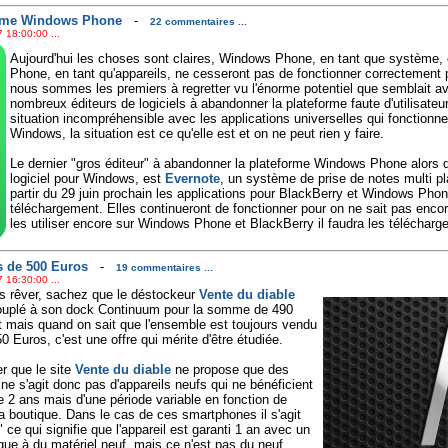
orme Windows Phone
-
22 commentaires ...
 18:00:00 ...
Aujourd'hui les choses sont claires, Windows Phone, en tant que système
Phone, en tant qu'appareils, ne cesseront pas de fonctionner correctement p
nous sommes les premiers à regretter vu l'énorme potentiel que semblait av
nombreux éditeurs de logiciels à abandonner la plateforme faute d'utilisate
situation incompréhensible avec les applications universelles qui fonctionne
Windows, la situation est ce qu'elle est et on ne peut rien y faire.
Le dernier "gros éditeur" à abandonner la plateforme Windows Phone alors q
logiciel pour Windows, est
Evernote
, un système de prise de notes multi pl
partir du 29 juin prochain les applications pour BlackBerry et Windows Phon
téléchargement. Elles continueront de fonctionner pour on ne sait pas enc
les utiliser encore sur Windows Phone et BlackBerry il faudra les télécharge
s de 500 Euros
-
19 commentaires ...
 16:30:00 ...
urs rêver, sachez que le déstockeur
Vente du diable
 couplé à son dock Continuum pour la somme de 490
nt mais quand on sait que l'ensemble est toujours vendu
0 Euros, c'est une offre qui mérite d'être étudiée.
er que le site
Vente du diable
ne propose que des
l ne s'agit donc pas d'appareils neufs qui ne bénéficient
 2 ans mais d'une période variable en fonction de
la boutique. Dans le cas de ces smartphones il s'agit
ui signifie que l'appareil est garanti 1 an avec un
ique à du matériel neuf, mais ce n'est pas du neuf.