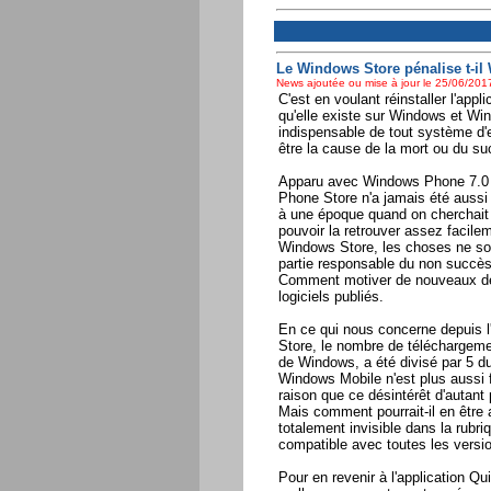
Le Windows Store pénalise t-i
News ajoutée ou mise à jour le 25/06/2017
C'est en voulant réinstaller l'appl
qu'elle existe sur Windows et Win
indispensable de tout système d'e
être la cause de la mort ou du su
Apparu avec Windows Phone 7.0 il
Phone Store n'a jamais été aussi
à une époque quand on cherchait un
pouvoir la retrouver assez facilem
Windows Store, les choses ne son
partie responsable du non succè
Comment motiver de nouveaux déve
logiciels publiés.
En ce qui nous concerne depuis 
Store, le nombre de téléchargemen
de Windows, a été divisé par 5 du 
Windows Mobile n'est plus aussi 
raison que ce désintérêt d'autant 
Mais comment pourrait-il en être 
totalement invisible dans la rubri
compatible avec toutes les vers
Pour en revenir à l'application Qui