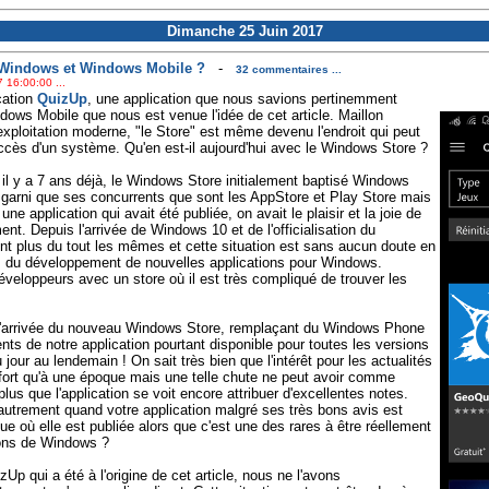
Dimanche 25 Juin 2017
l Windows et Windows Mobile ?
-
32 commentaires ...
 16:00:00 ...
ication
QuizUp
, une application que nous savions pertinemment
dows Mobile que nous est venue l'idée de cet article. Maillon
xploitation moderne, "le Store" est même devenu l'endroit qui peut
ccès d'un système. Qu'en est-il aujourd'hui avec le Windows Store ?
 y a 7 ans déjà, le Windows Store initialement baptisé Windows
 garni que ses concurrents que sont les AppStore et Play Store mais
e application qui avait été publiée, on avait le plaisir et la joie de
ent. Depuis l'arrivée de Windows 10 et de l'officialisation du
t plus du tout les mêmes et cette situation est sans aucun doute en
s du développement de nouvelles applications pour Windows.
loppeurs avec un store où il est très compliqué de trouver les
l'arrivée du nouveau Windows Store, remplaçant du Windows Phone
ts de notre application pourtant disponible pour toutes les versions
jour au lendemain ! On sait très bien que l'intérêt pour les actualités
fort qu'à une époque mais une telle chute ne peut avoir comme
plus que l'application se voit encore attribuer d'excellentes notes.
autrement quand votre application malgré ses très bons avis est
que où elle est publiée alors que c'est une des rares à être réellement
ions de Windows ?
zUp qui a été à l'origine de cet article, nous ne l'avons