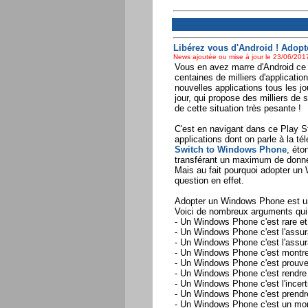
Libérez vous d'Android ! Adop
News ajoutée ou mise à jour le 23/06/2017
Vous en avez marre d'Android ce
centaines de milliers d'applicatio
nouvelles applications tous les j
jour, qui propose des milliers de 
de cette situation très pesante !
C'est en navigant dans ce Play Sto
applications dont on parle à la tél
Switch to Windows Phone
, éto
transférant un maximum de donné
Mais au fait pourquoi adopter u
question en effet.
Adopter un Windows Phone est un 
Voici de nombreux arguments qui 
- Un Windows Phone c'est rare et t
- Un Windows Phone c'est l'assur
- Un Windows Phone c'est l'assur
- Un Windows Phone c'est montrer
- Un Windows Phone c'est prouve
- Un Windows Phone c'est rendre a
- Un Windows Phone c'est l'incert
- Un Windows Phone c'est prendre
- Un Windows Phone c'est un mon