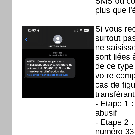
SMS ou cou
plus que l'é
Si vous re
surtout pas
ne saisiss
sont liées
de ce type
votre comp
cas de figu
transféran
- Etape 1 
abusif
- Etape 2 
numéro 33