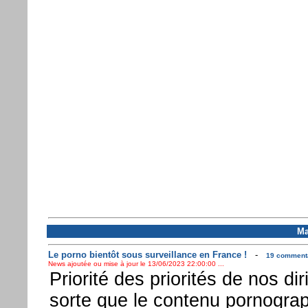
Ma
Le porno bientôt sous surveillance en France !
-
19 commentai
News ajoutée ou mise à jour le 13/06/2023 22:00:00 ...
Priorité des priorités de nos dir
sorte que le contenu pornograp