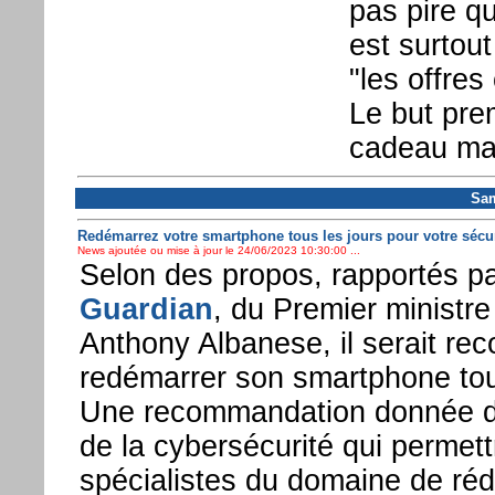
pas pire qu
est surtout
"les offre
Le but prem
cadeau mai
Sam
Redémarrez votre smartphone tous les jours pour votre sécur
News ajoutée ou mise à jour le 24/06/2023 10:30:00 ...
Selon des propos, rapportés p
Guardian
, du Premier ministre
Anthony Albanese, il serait r
redémarrer son smartphone tous
Une recommandation donnée d
de la cybersécurité qui permett
spécialistes du domaine de réd