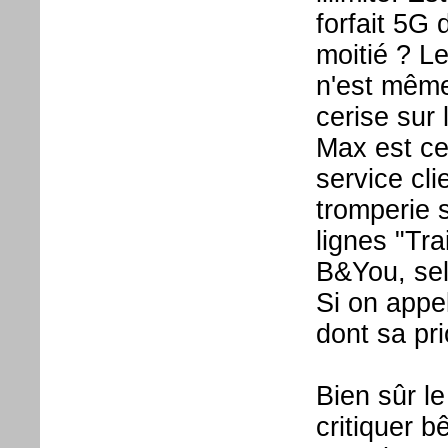
forfait 5G
moitié ? Le
n'est même
cerise sur 
Max est cer
service cli
tromperie s
lignes "Tra
B&You, sel
Si on appe
dont sa pr
Bien sûr le
critiquer 