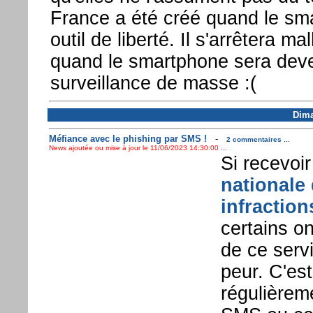
France a été créé quand le sma
outil de liberté. Il s'arrêtera 
quand le smartphone sera deve
surveillance de masse :(
Dima
Méfiance avec le phishing par SMS !
-
2 commentaires ...
News ajoutée ou mise à jour le 11/06/2023 14:30:00 ...
Si recevoir
nationale
infraction
certains o
de ce servi
peur. C'est
régulièrem