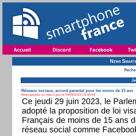
Accueil
Discord
Facebook
Twi
News Smartp
Reche
Je
Réseaux sociaux, accord parental pour les moins de 15 ans
News ajoutée ou mise à jour le 29/06/2023 19:30:00 ...
Ce jeudi 29 juin 2023, le Parle
adopté la proposition de loi vi
Français de moins de 15 ans de
réseau social comme Facebook