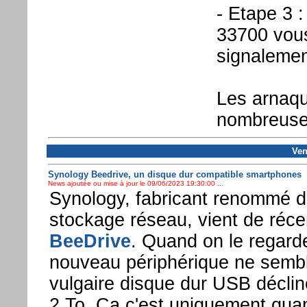
- Etape 3 
33700 vous
signaleme
Les arnaqu
nombreuses
Ven
Synology Beedrive, un disque dur compatible smartphones
News ajoutée ou mise à jour le 09/06/2023 19:30:00 ...
Synology, fabricant renommé d
stockage réseau, vient de réc
BeeDrive
. Quand on le regarde
nouveau périphérique ne sembl
vulgaire disque dur USB déclin
2 To. Ça c'est uniquement quan