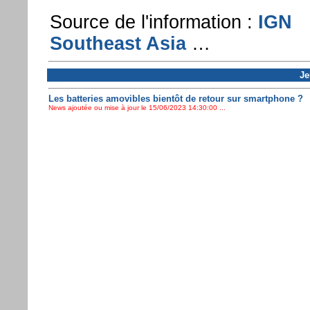
Source de l'information :
IGN
Southeast Asia
…
Je
Les batteries amovibles bientôt de retour sur smartphone ?
News ajoutée ou mise à jour le 15/06/2023 14:30:00 ...