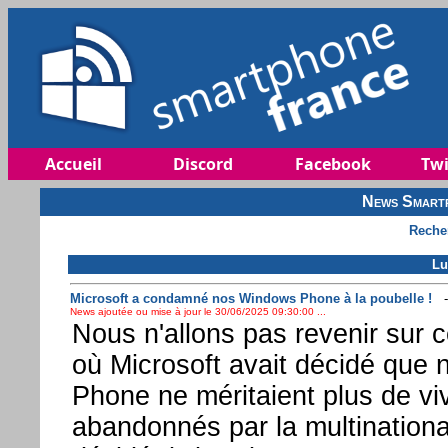
Accueil
Discord
Facebook
Twi
News Smartp
Reche
Lu
Microsoft a condamné nos Windows Phone à la poubelle !
News ajoutée ou mise à jour le 30/06/2025 09:30:00 ...
Nous n'allons pas revenir sur ce
où Microsoft avait décidé que
Phone ne méritaient plus de viv
abandonnés par la multinationa