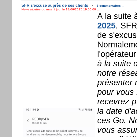
SFR s'excuse auprès de ses clients
-
5 commentaires ...
News ajoutée ou mise à jour le 18/06/2025 19:00:00 ...
A la suite
2025
, SFR
de s'excus
Normalemen
l'opérateu
à la suite 
notre rése
présenter 
pour vous 
recevrez 
la date d'a
ces Go. N
vous assur