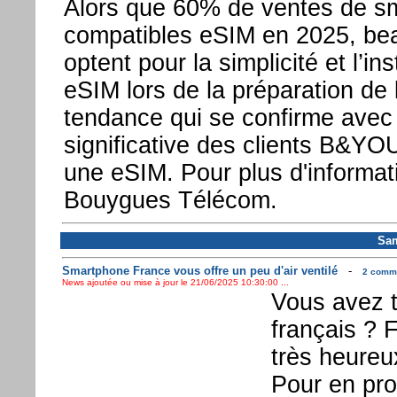
Alors que 60% de ventes de s
compatibles eSIM en 2025, be
optent pour la simplicité et l’ins
eSIM lors de la préparation de 
tendance qui se confirme avec 
significative des clients B&YO
une eSIM. Pour plus d'informatio
Bouygues Télécom.
Sam
Smartphone France vous offre un peu d'air ventilé
-
2 comme
News ajoutée ou mise à jour le 21/06/2025 10:30:00 ...
Vous avez 
français ? 
très heureux
Pour en prof