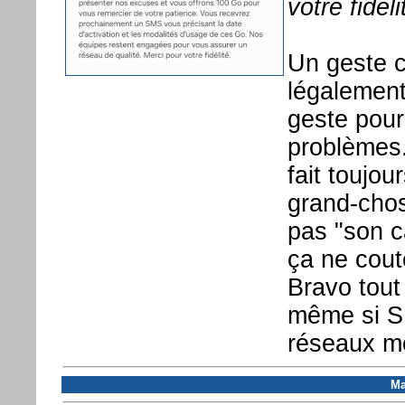
votre fidéli
Un geste 
légalement 
geste pou
problèmes.
fait toujou
grand-chose
pas "son ca
ça ne cout
Bravo tout
même si SF
réseaux mo
Ma