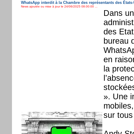
WhatsApp interdit à la Chambre des représentants des États-
News ajoutée ou mise à jour le 24/06/2025 08:00:00 ...
Dans un 
administ
des Etat
bureau d
WhatsApp
en raiso
la prote
l’absenc
stockées
». Une i
mobiles,
sur tous
Andy Sto