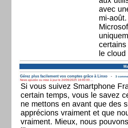
aux util
avec une
mi-août.
Microsof
uniquem
certains
le cloud 
Ma
Gérez plus facilement vos comptes grâce à Linxo
-
3 commen
News ajoutée ou mise à jour le 24/06/2025 16:00:00 ...
Si vous suivez Smartphone Fr
certain temps, vous le savez c
ne mettons en avant que des s
apprécions vraiment et que nou
vraiment. Mieux, nous pouvons