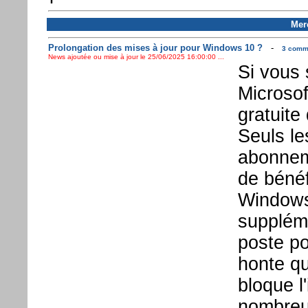
Mer
Prolongation des mises à jour pour Windows 10 ?
-
3 comme
News ajoutée ou mise à jour le 25/06/2025 16:00:00 ...
Si vous 
Microsof
gratuite
Seuls le
abonnem
de bénéf
Windows
suppléme
poste po
honte qu
bloque l
nombreu