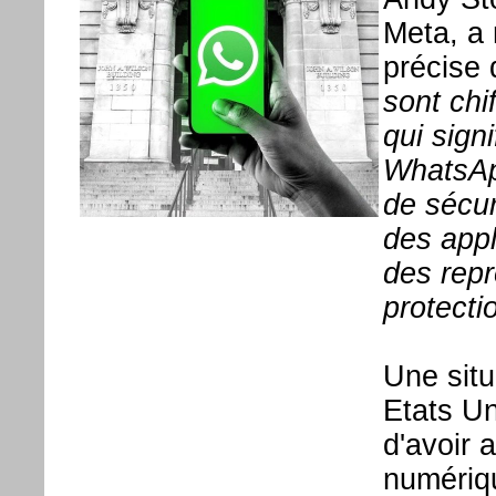
Meta, a
précise
sont chi
qui sign
WhatsApp
de sécur
des app
des repr
protecti
Une situ
Etats Un
d'avoir 
numériqu