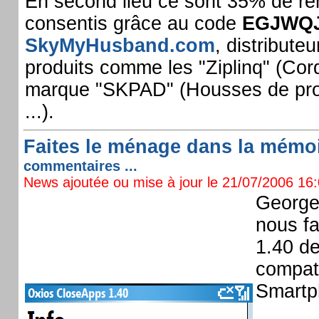
En second lieu ce sont 35% de re
consentis grâce au code
EGJWQ
SkyMyHusband.com
, distributeu
produits comme les "Ziplinq" (Cord
marque "SKPAD" (Housses de pro
...).
Faites le ménage dans la mémoi
commentaires ...
News ajoutée ou mise à jour le 21/07/2006 16:0
Georges
nous fa
1.40 d
compati
Smartp