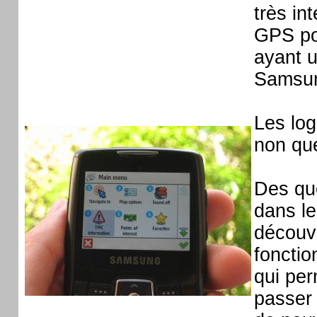
très in
GPS po
ayant 
Samsun
Les log
non que
Des que
dans le
découvr
fonctio
qui per
passer 