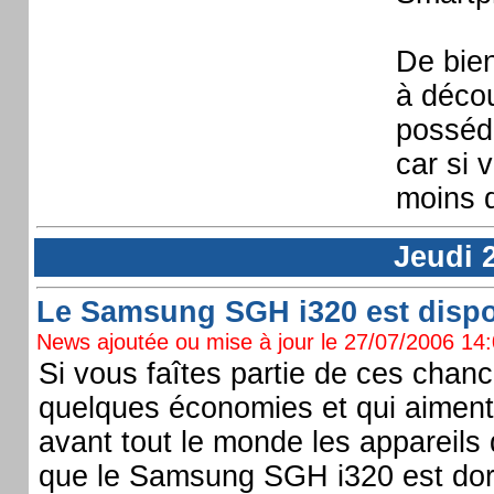
De bien
à décou
posséd
car si 
moins d
Jeudi 2
Le Samsung SGH i320 est disponi
News ajoutée ou mise à jour le 27/07/2006 14:0
Si vous faîtes partie de ces chanc
quelques économies et qui aiment 
avant tout le monde les appareils 
que le Samsung SGH i320 est dor