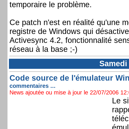
temporaire le problème.
Ce patch n'est en réalité qu'une m
registre de Windows qui désactive
Activesync 4.2, fonctionnalité se
réseau à la base ;-)
Samedi 
Code source de l'émulateur Win
commentaires ...
News ajoutée ou mise à jour le 22/07/2006 12:0
Le s
rapp
télé
émul