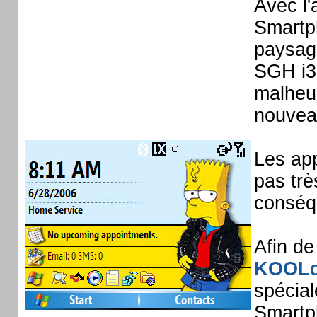
Avec l'
Smartp
paysag
SGH i32
malheur
nouveau
Les app
pas trè
conséqu
Afin de
KOOLd
spécia
Smartp