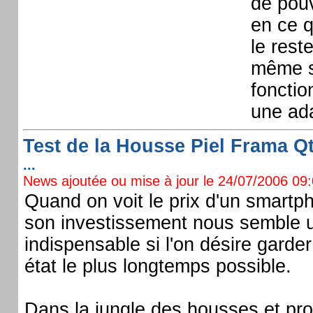
de pouvo
en ce q
le rest
même si
fonctio
une ada
Test de la Housse Piel Frama Qt
...
News ajoutée ou mise à jour le 24/07/2006 09:0
Quand on voit le prix d'un smart
son investissement nous semble u
indispensable si l'on désire garder
état le plus longtemps possible.
Dans la jungle des housses et prot