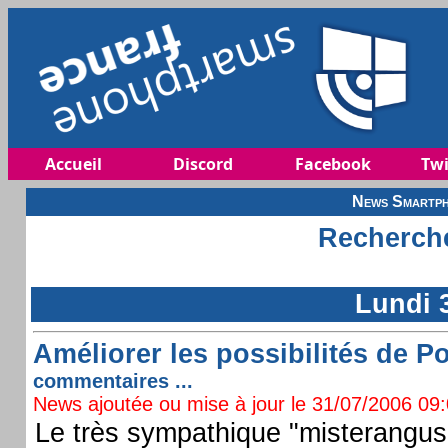
Accueil
Discord
Facebook
Twi
News Smartph
Recherche
Lundi 3
Améliorer les possibilités de P
commentaires ...
News ajoutée ou mise à jour le 31/07/2006 09:0
Le très sympathique "misterangus"