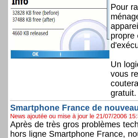
Pour ra
ménage
apparei
propre 
d'exécu
Un logi
vous re
coutera
gratuit.
Smartphone France de nouveau e
News ajoutée ou mise à jour le 21/07/2006 15:3
Après de très gros problèmes tech
hors ligne Smartphone France, no