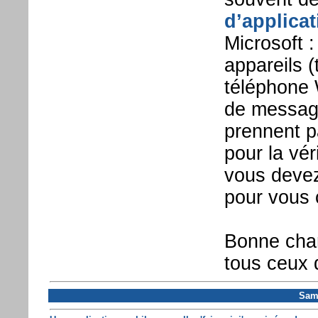
d’applicat
Microsoft :
appareils 
téléphone 
de message
prennent p
pour la vé
vous devez
pour vous 
Bonne chan
tous ceux q
Same