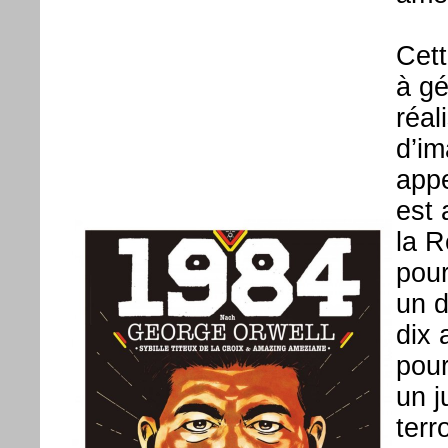
Cett
à gé
réal
d’im
appe
est 
la R
pour
un d
dix 
pour
un j
terr