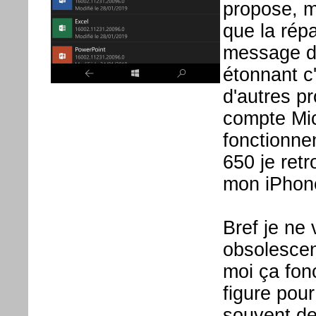
propose, m
que la répa
message d'
étonnant c
d'autres p
compte Mic
fonctionne
650 je ret
mon iPhon
Bref je ne 
obsolesce
moi ça fon
figure pour
souvent de