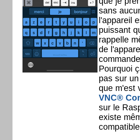
que je pren
sans aucun
l'appareil 
puissant q
rappelle m
de l'appare
commande, 
Pourquoi ç
pas sur un 
que m'est v
VNC® Con
sur le Rasp
existe mê
compatible