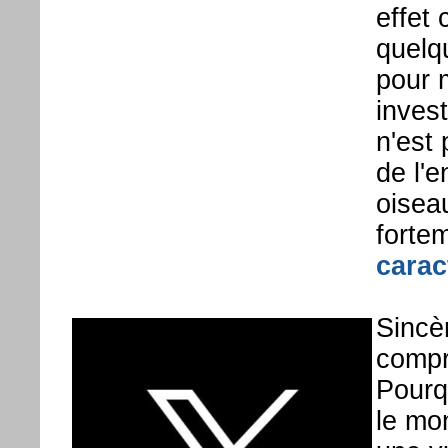
effet
quelq
pour 
invest
n'est 
de l'e
oisea
forte
carac
Sincè
compr
Pourq
le mo