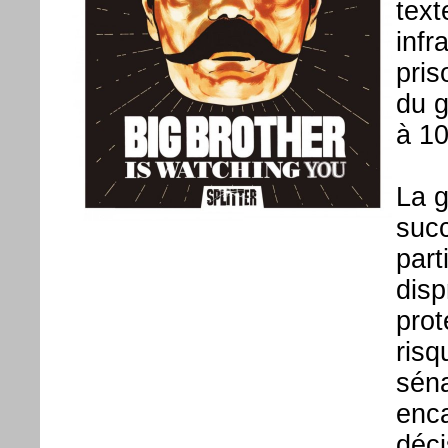
text
infr
pris
du g
à 10
La g
succ
part
disp
prot
risq
séna
enca
déci