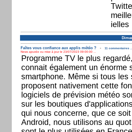
Twitte
meille
ielles 
Diman
Faîtes vous confiance aux applis météo ?
-
11 commentaires ..
News ajoutée ou mise à jour le 23/07/2023 09:00:00 ...
Programme TV le plus regardé,
connait également un énorme 
smartphone. Même si tous les
proposent nativement cette fonc
logiciels de prévision météo s
sur les boutiques d'application
qui nous concerne, que ce soit
Android, nous utilisons au quot
sont le plus utilisées en Franc