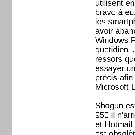
utilisent 
bravo à eu
les smartp
avoir aban
Windows P
quotidien.
ressors que
essayer un
précis afin
Microsoft 
Shogun est
950 il n'ar
et Hotmail
est obsolèt