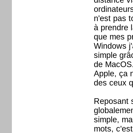
distance v
ordinateur
n'est pas t
à prendre 
que mes p
Windows j'
simple grâc
de MacOS.
Apple, ça 
des ceux q
Reposant s
globalemen
simple, ma
mots, c'es