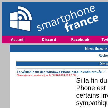
Accueil
Discord
Facebook
Twi
News Smartph
Reche
Diman
La véritable fin des Windows Phone est-elle enfin arrivée ?
News ajoutée ou mise à jour le 30/07/2023 10:00:00 ...
Si la fin 
Phone est 
certains i
sympathiqu