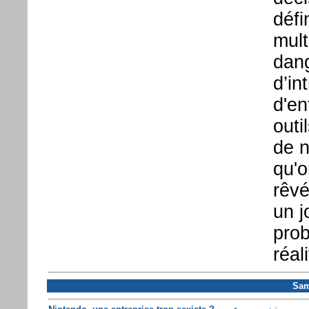
défi
mult
dang
d’in
d'en
outi
de n
qu'o
rêvé
un j
prob
réal
Sam