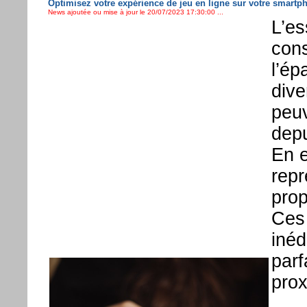
Optimisez votre expérience de jeu en ligne sur votre smartp
News ajoutée ou mise à jour le 20/07/2023 17:30:00 ...
L’es
cons
l’ép
dive
peuv
depu
En e
repr
prop
Ces 
inéd
parf
prox