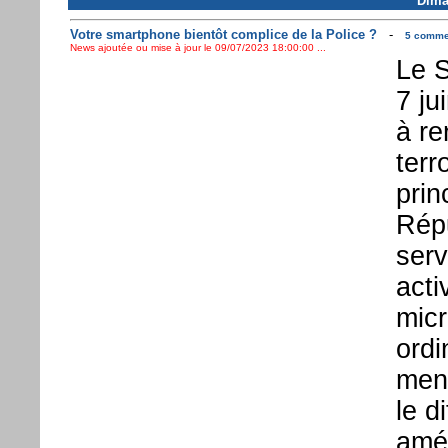
Dima
Votre smartphone bientôt complice de la Police ?
-
5 commen
News ajoutée ou mise à jour le 09/07/2023 18:00:00 ...
Le S
7 ju
à re
terr
prin
Répu
serv
acti
micr
ordi
mena
le d
amér