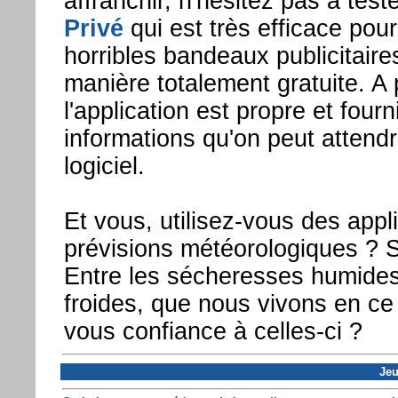
affranchir, n'hésitez pas à test
Privé
qui est très efficace pour 
horribles bandeaux publicitaire
manière totalement gratuite. A p
l'application est propre et fourn
informations qu'on peut attend
logiciel.
Et vous, utilisez-vous des appl
prévisions météorologiques ? Si
Entre les sécheresses humides 
froides, que nous vivons en ce
vous confiance à celles-ci ?
Jeu