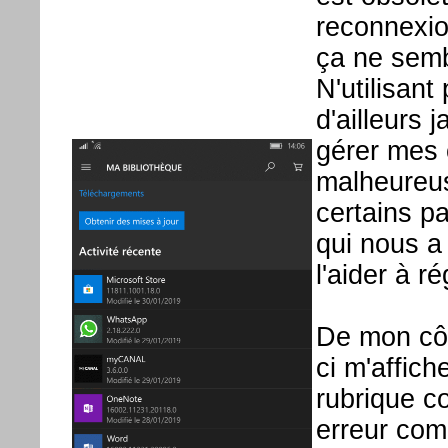
reconnexion
ça ne sembl
N'utilisan
d'ailleurs 
gérer mes 
malheureus
certains p
qui nous a
l'aider à r
De mon côt
ci m'affich
rubrique co
erreur co